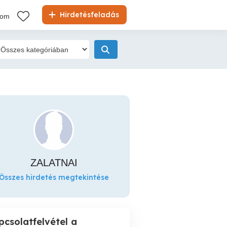
Hirdetésfeladás
kom
ZALATNAI
Összes hirdetés megtekintése
pcsolatfelvétel a