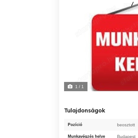
1
/ 1
Tulajdonságok
Pozíció
beosztott
Munkavégzés helye
Budapest