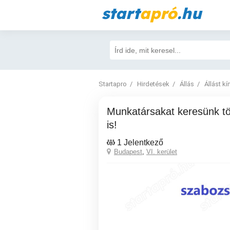
start
apró
.hu
Startapro
Hirdetések
Állás
Állást kí
Munkatársakat keresünk több munkakőrba
is!
1 Jelentkező
Budapest
,
VI. kerület