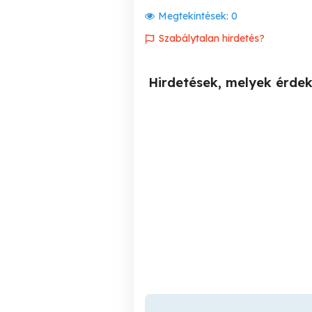
Megtekintések:
0
Szabálytalan hirdetés?
Hirdetések, melyek érde
Digitális ügyintéző,
távmunka, részmunkaidő
m
XI. kerület