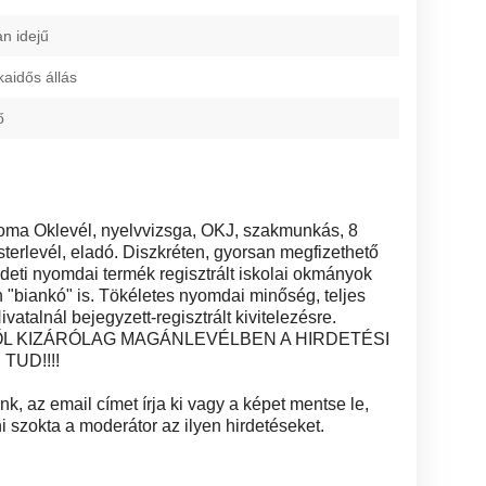
an idejű
kaidős állás
ő
ploma Oklevél, nyelvvizsga, OKJ, szakmunkás, 8
sterlevél, eladó. Diszkréten, gyorsan megfizethető
Eredeti nyomdai termék regisztrált iskolai okmányok
len "biankó" is. Tökéletes nyomdai minőség, teljes
vatalnál bejegyzett-regisztrált kivitelezésre.
L KIZÁRÓLAG MAGÁNLEVÉLBEN A HIRDETÉSI
TUD!!!!
k, az email címet írja ki vagy a képet mentse le,
i szokta a moderátor az ilyen hirdetéseket.