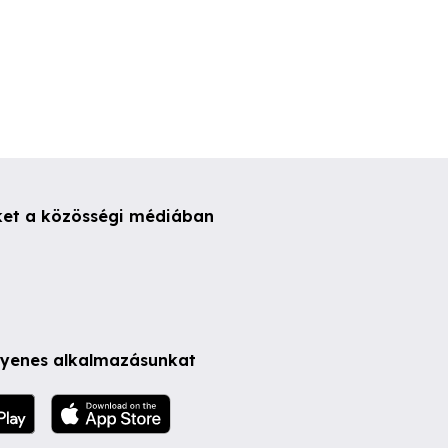
ket a közösségi médiában
ngyenes alkalmazásunkat