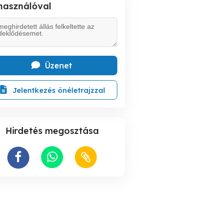
lhasználóval
Üzenet
Jelentkezés önéletrajzzal
Hirdetés megosztása