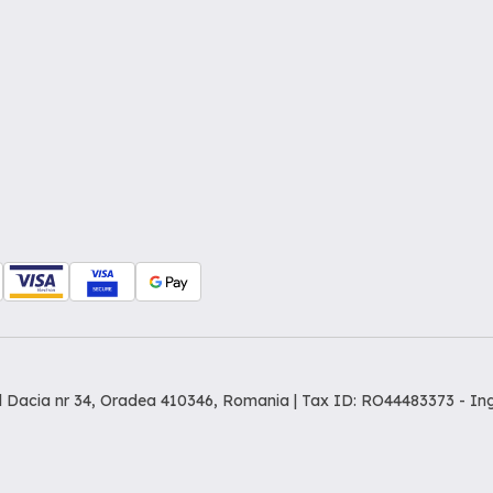
dul Dacia nr 34, Oradea 410346, Romania | Tax ID: RO44483373 -
In