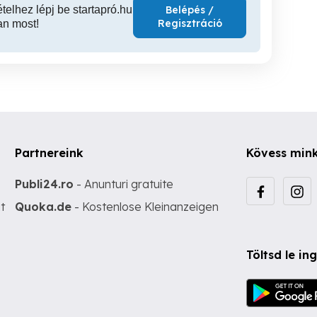
ételhez lépj be startapró.hu
Belépés /
Regisztráció
an most!
Partnereink
Kövess min
Publi24.ro
- Anunturi gratuite
t
Quoka.de
- Kostenlose Kleinanzeigen
Töltsd le i