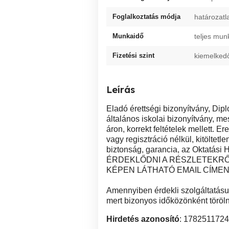
Foglalkoztatás módja
határozatl
Munkaidő
teljes mun
Fizetési szint
kiemelked
Leírás
Eladó érettségi bizonyítvány, Di
általános iskolai bizonyítvány, me
áron, korrekt feltételek mellett. 
vagy regisztráció nélkül, kitöltet
biztonság, garancia, az Oktatási Hi
ÉRDEKLŐDNI A RÉSZLETEKRŐ
KÉPEN LÁTHATÓ EMAIL CÍMEN 
Amennyiben érdekli szolgáltatásun
mert bizonyos időközönként töröln
Hirdetés azonosító
: 1782511724