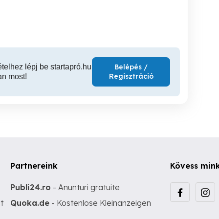
Dabas
I. kerület
VI
ételhez lépj be startapró.hu
Belépés /
Regisztráció
an most!
Partnereink
Kövess min
Publi24.ro
- Anunturi gratuite
t
Quoka.de
- Kostenlose Kleinanzeigen