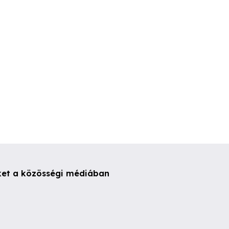
. kerület
XI. kerület
VIII. kerüle
ket a közösségi médiában