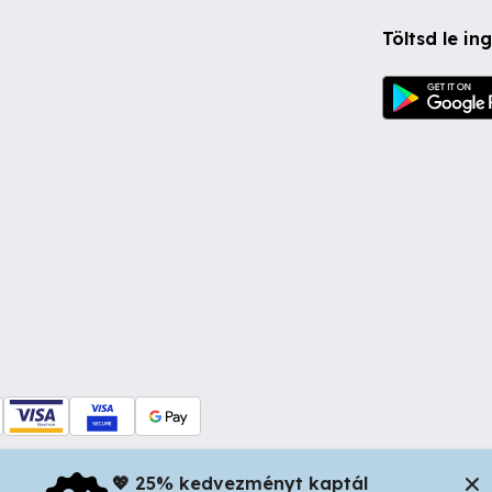
Töltsd le i
💖 25% kedvezményt kaptál