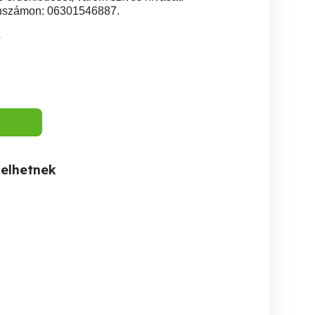
fonszámon: 06301546887.
4
kelhetnek
Tapasztalt személyi
Munkatársakat keresünk
cégnél Dabason
asszisztens munkát
több mu
KERES