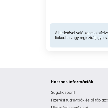
bérezéssel)
XIII. kerület
A hirdetővel való kapcsolatfelv
fiókodba vagy regisztrálj gyors
Hasznos információk
Súgóközpont
Fizetési tudnivalók és díjtábláza
Hirdetési szabályzat