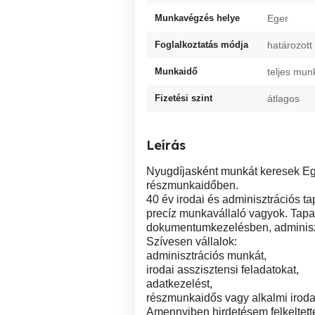
Munkavégzés helye
Eger
Foglalkoztatás módja
határozott 
Munkaidő
teljes mun
Fizetési szint
átlagos
Leírás
Nyugdíjasként munkát keresek Eg
részmunkaidőben.
40 év irodai és adminisztrációs ta
precíz munkavállaló vagyok. Tapa
dokumentumkezelésben, adminisztr
Szívesen vállalok:
adminisztrációs munkát,
irodai asszisztensi feladatokat,
adatkezelést,
részmunkaidős vagy alkalmi irodai
Amennyiben hirdetésem felkeltette