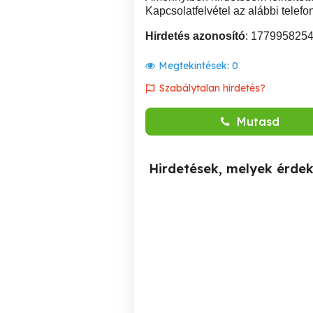
Kapcsolatfelvétel az alábbi tele
Hirdetés azonosító
: 177995825
Megtekintések:
0
Szabálytalan hirdetés?
Mutasd
Hirdetések, melyek érde
3100 EUR
Irodai munka fuvarozó
ADMINISZTRÁTOR
(Ügyintéző munka kiemelt