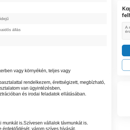
Ka
fe
idejű
kaidős állás
erben vagy környékén, teljes vagy
pasztalattal rendelkezem, érettségizett, megbízható,
sztalatom van ügyintézésben,
ációban és irodai feladatok ellátásában.
 munkát is.Szívesen vállalok távmunkát is.
 érdeklődését, várom szíves hívását.