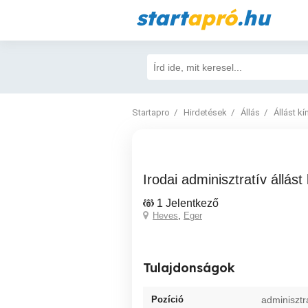
start
apró
.hu
Startapro
Hirdetések
Állás
Állást kí
Irodai adminisztratív állás
1 Jelentkező
Heves
,
Eger
Tulajdonságok
Pozíció
adminisztr