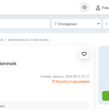
Fió
nál
Adminisztráció, irodai munka
t keresek
Feladás dátuma: 2026.08.01 07:17
Frissítve 5 percenként
atív