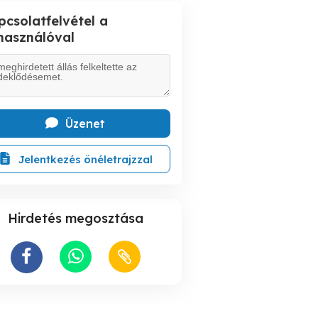
pcsolatfelvétel a
lhasználóval
Üzenet
Jelentkezés önéletrajzzal
Hirdetés megosztása