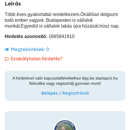
Leírás
Több éves gyakorlattal rendelkezem.Önállóan dolgozni
tudó ember vagyok .Budapesten is vállalok
munkát.Egyedül is vállalok lakás újra húzását.húsz nap.
Hirdetés azonosító
: 1665841910
Megtekintések:
0
Szabálytalan hirdetés?
A hirdetővel való kapcsolatfelvételhez lépj be startapró.hu
fiókodba vagy regisztrálj gyorsan most!
Belépés / Regisztráció