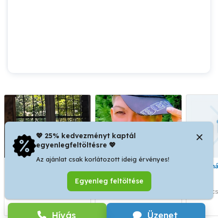
💖 25% kedvezményt kaptál
egyenlegfeltöltésre 💖
Az ajánlat csak korlátozott ideig érvényes!
Alkalmi munka
állás, munkalehetőség
Kerti,házkörüli munkát
ablakozás Budapest
Egyenleg feltöltése
környéke
Pilis
Cegléd
Pócs
Hívás
Üzenet