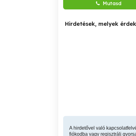
Mutasd
Hirdetések, melyek érde
Portás, diszpécser munkát
Masszőr hölgy munká
keresek sürgősen
Tatabányán!
Tatabánya
A hirdetővel való kapcsolatfelv
fiókodba vagy regisztrálj gyors