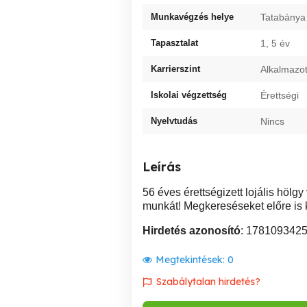
Munkavégzés helye
Tatabánya
Tapasztalat
1, 5 év
Karrierszint
Alkalmazot
Iskolai végzettség
Érettségi
Nyelvtudás
Nincs
Leírás
56 éves érettségizett lojális hölg
munkát! Megkereséseket előre is
Hirdetés azonosító
: 178109342
Megtekintések:
0
Szabálytalan hirdetés?