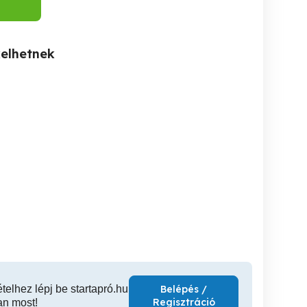
kelhetnek
t
Konnyu munkát keresek
Bébiszitter,nanny! a jó
keres!
Budapesten.
bébiszi
megd
Tatabánya
XIV. kerület
ételhez lépj be startapró.hu
Belépés /
Regisztráció
an most!