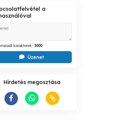
pcsolatfelvétel a
lhasználóval
maradt karakterek:
3000
Üzenet
Hirdetés megosztása