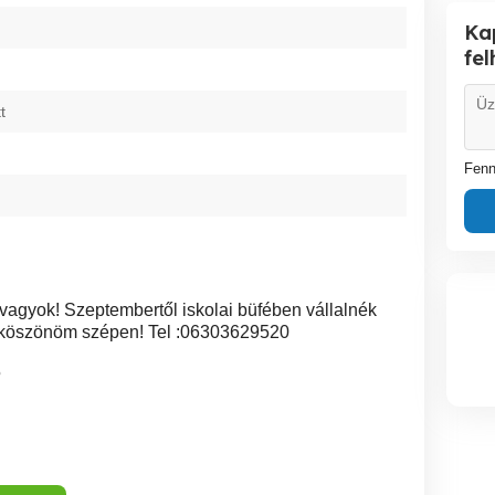
Ka
fe
t
Fenn
y vagyok! Szeptembertől iskolai büfében vállalnék
 köszönöm szépen! Tel :06303629520
5