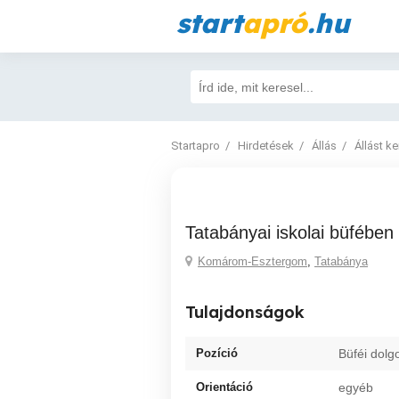
start
apró
.hu
Startapro
Hirdetések
Állás
Állást k
Tatabányai iskolai büfében
Komárom-Esztergom
,
Tatabánya
Tulajdonságok
Pozíció
Büféi dolg
Orientáció
egyéb