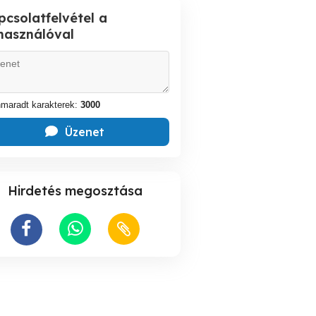
pcsolatfelvétel a
lhasználóval
maradt karakterek:
3000
Üzenet
Hirdetés megosztása