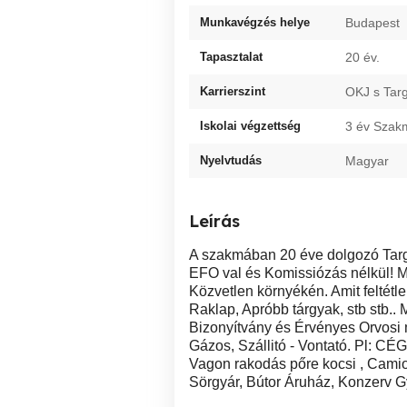
Munkavégzés helye
Budapest
Tapasztalat
20 év.
Karrierszint
OKJ s Tar
Iskolai végzettség
3 év Szakm
Nyelvtudás
Magyar
Leírás
A szakmában 20 éve dolgozó Targ
EFO val és Komissiózás nélkül! M
Közvetlen környékén. Amit feltét
Raklap, Apróbb tárgyak, stb stb..
Bizonyítvány és Érvényes Orvosi 
Gázos, Szállitó - Vontató. Pl: CÉ
Vagon rakodás pőre kocsi , Camion
Sörgyár, Bútor Áruház, Konzerv Gyá