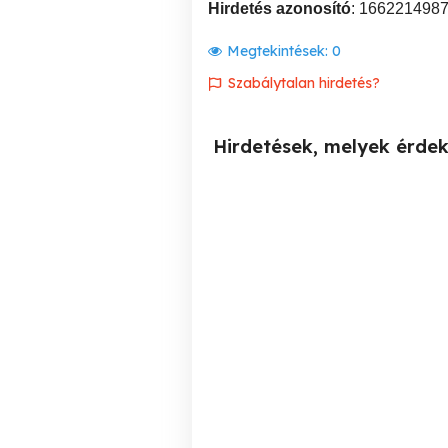
Hirdetés azonosító
: 166221498
Megtekintések:
0
Szabálytalan hirdetés?
Hirdetések, melyek érde
Munkát keresek
Üzlettársam keresem!!!
Ausztriában,szállással
hosszú távon
I. kerület