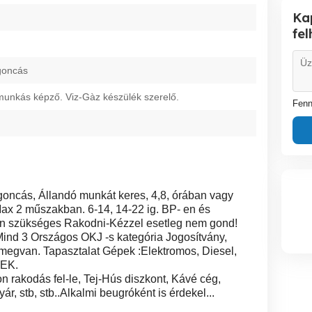
Ka
fe
goncás
unkás képző. Viz-Gàz készülék szerelő.
Fenn
oncás, Állandó munkát keres, 4,8, órában vagy
ax 2 műszakban. 6-14, 14-22 ig. BP- en és
len szükséges Rakodni-Kézzel esetleg nem gond!
 Mind 3 Országos OKJ -s kategória Jogosítvány,
megvan. Tapasztalat Gépek :Elektromos, Diesel,
GEK.
 rakodás fel-le, Tej-Hús diszkont, Kávé cég,
r, stb, stb..Alkalmi beugróként is érdekel...