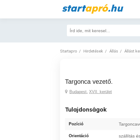
start
apró
.hu
Startapro
Hirdetések
Állás
Állást k
Targonca vezető.
Budapest
,
XVII. kerület
Tulajdonságok
Pozíció
Targoncav
Orientáció
szállítás é