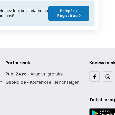
ételhez lépj be startapró.hu
Belépés /
Regisztráció
an most!
Partnereink
Kövess min
Publi24.ro
- Anunturi gratuite
t
Quoka.de
- Kostenlose Kleinanzeigen
Töltsd le i