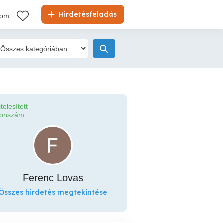
Hirdetésfeladás
kom
itelesített
fonszám
Ferenc Lovas
Összes hirdetés megtekintése