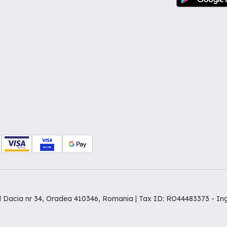
dul Dacia nr 34, Oradea 410346, Romania | Tax ID: RO44483373 -
In