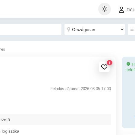
Fió
eres
1
H
tele
Feladás dátuma: 2026.08.05 17:00
ezető
s logisztika