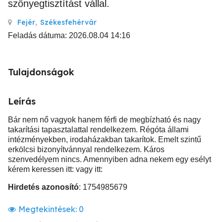
szőnyegtisztítást vállal.
Fejér
,
Székesfehérvár
Feladás dátuma: 2026.08.04 14:16
Tulajdonságok
Leírás
Bár nem nő vagyok hanem férfi de megbízható és nagy
takarítási tapasztalattal rendelkezem. Régóta állami
intézményekben, irodaházakban takarítok. Emelt szintű
erkölcsi bizonyítvánnyal rendelkezem. Káros
szenvedélyem nincs. Amennyiben adna nekem egy esélyt
kérem keressen itt: vagy itt:
Hirdetés azonosító
: 1754985679
Megtekintések:
0