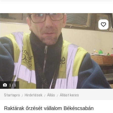
1
/ 1
Startapro
Hirdetések
Állás
Állást keres
Raktárak őrzését vállalom Békéscsabán