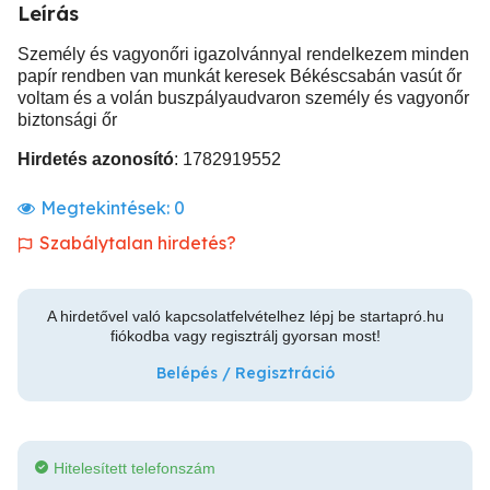
Leírás
Személy és vagyonőri igazolvánnyal rendelkezem minden
papír rendben van munkát keresek Békéscsabán vasút őr
voltam és a volán buszpályaudvaron személy és vagyonőr
biztonsági őr
Hirdetés azonosító
: 1782919552
Megtekintések:
0
Szabálytalan hirdetés?
A hirdetővel való kapcsolatfelvételhez lépj be startapró.hu
fiókodba vagy regisztrálj gyorsan most!
Belépés / Regisztráció
Hitelesített telefonszám