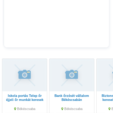
iskola portás Telep őr
bank őrzését vállalom
biztonsági őri munkát
éjjeli őr munkát keresek
Békéscsabán
kerese
Békéscsabán
Békéscsaba
Békéscsaba