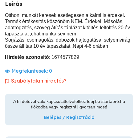
Leírás
Otthoni munkát keresek esetlegesen alkalmi is érdekel.
Termék értékesítés köszönöm NEM. Érdekel: Másolás,
adatrögzítés, szöveg átírás,táblázat kitöltés-feltöltés 20 év
tapasztalat ,chat munka sex nem .
Sorjázás, csomagolás, dobozok hajtogatása, selyemvirág
össze állítás 10 év tapasztalat .Napi 4-6 órában
Hirdetés azonosító
: 1674577829
Megtekintések:
0
Szabálytalan hirdetés?
A hirdetővel való kapcsolatfelvételhez lépj be startapró.hu
fiókodba vagy regisztrálj gyorsan most!
Belépés / Regisztráció