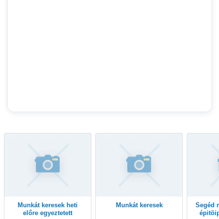
Munkát keresek heti
Munkát keresek
Segéd munkás keresek
előre egyeztetett
épitö