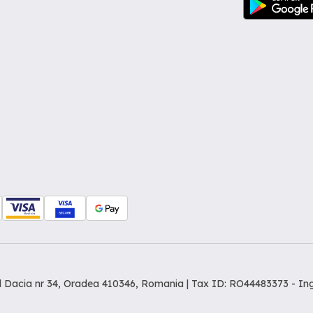
dul Dacia nr 34, Oradea 410346, Romania | Tax ID: RO44483373 -
In