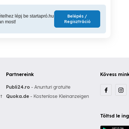
ételhez lépj be startapró.hu
Belépés /
Regisztráció
an most!
Partnereink
Kövess min
Publi24.ro
- Anunturi gratuite
t
Quoka.de
- Kostenlose Kleinanzeigen
Töltsd le i