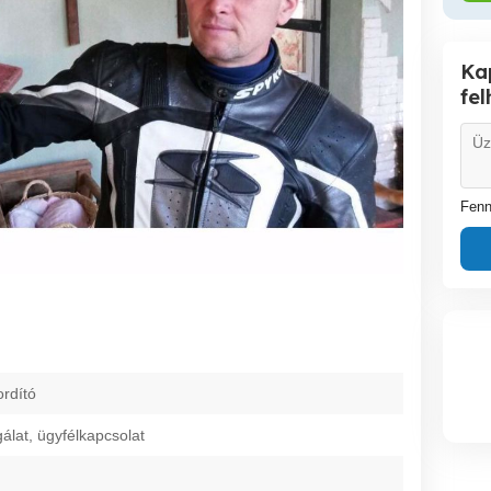
Ka
fe
Fenn
ordító
gálat, ügyfélkapcsolat