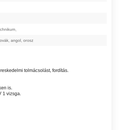
technikum,
ovák, angol, orosz
eskedelmi tolmácsolást, fordítás.
en is.
V 1 vizsga.