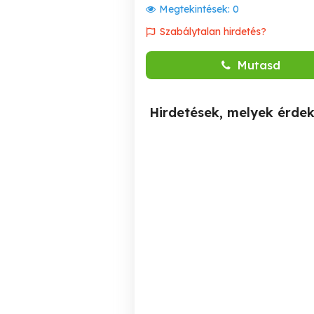
Megtekintések:
0
Szabálytalan hirdetés?
Mutasd
Hirdetések, melyek érde
Adatrögzitői állást keresek
Irodai asszisztens állást
sürgősen!
Nyíregyháza