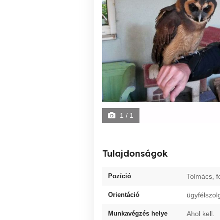
1
/ 1
Tulajdonságok
Pozíció
Tolmács, f
Orientáció
ügyfélszol
Munkavégzés helye
Ahol kell.