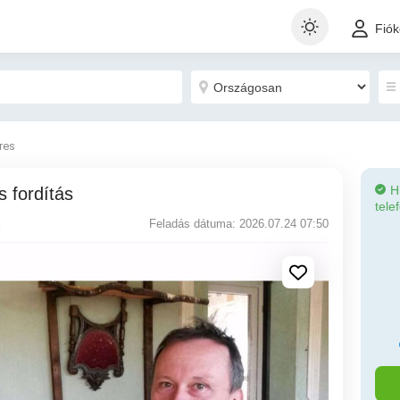
Fió
eres
H
s fordítás
tele
Feladás dátuma: 2026.07.24 07:50