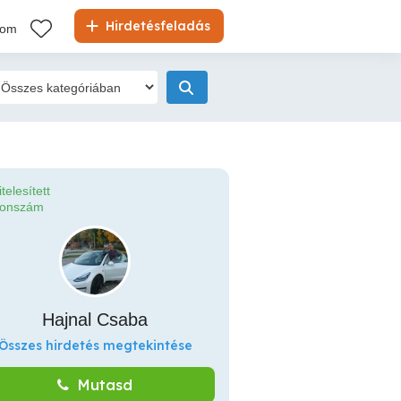
Hirdetésfeladás
kom
itelesített
fonszám
Hajnal Csaba
Összes hirdetés megtekintése
Mutasd