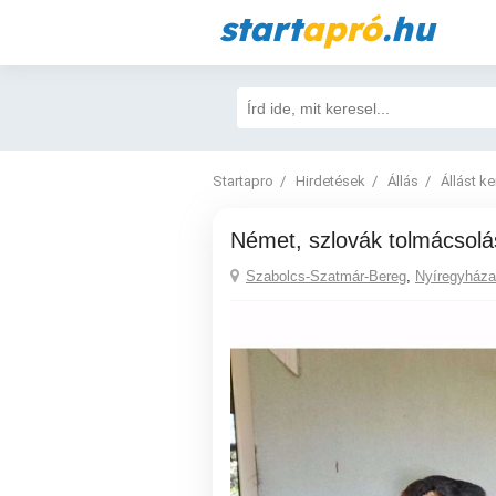
start
apró
.hu
Startapro
Hirdetések
Állás
Állást k
Német, szlovák tolmácsolá
Szabolcs-Szatmár-Bereg
,
Nyíregyháza