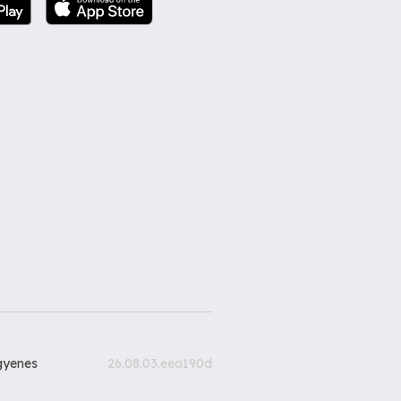
gyenes
26.08.03.eea190d