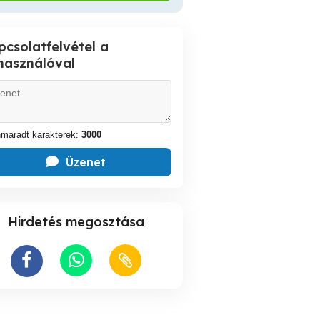
pcsolatfelvétel a
lhasználóval
maradt karakterek:
3000
Üzenet
Hirdetés megosztása