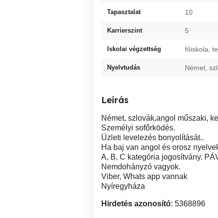
Tapasztalat
10
Karrierszint
5
Iskolai végzettség
főiskola, 
Nyelvtudás
Német, szl
Leírás
Német, szlovák,angol műszaki, ker
Személyi sofőrködés.
Üzleti levelezés bonyolítását..
Ha baj van angol és orosz nyelvek
A, B, C kategória jogosítvány. PÁ
Nemdohányzó vagyok.
Viber, Whats app vannak
Nyíregyháza
Hirdetés azonosító
: 5368896