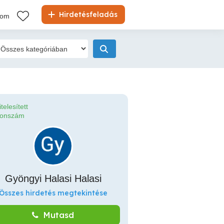
Hirdetésfeladás
kom
itelesített
fonszám
Gyöngyi Halasi Halasi
Összes hirdetés megtekintése
Mutasd