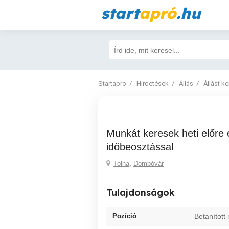
start
apró
.hu
Startapro
Hirdetések
Állás
Állást k
Munkát keresek heti előre egyeztetett
időbeosztással
Tolna
,
Dombóvár
Tulajdonságok
Pozíció
Betanított