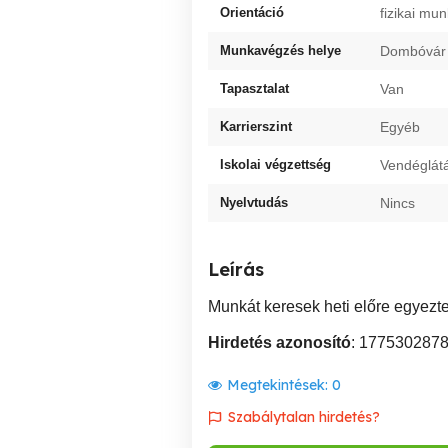
Orientáció
fizikai m
Munkavégzés helye
Dombóvár
Tapasztalat
Van
Karrierszint
Egyéb
Iskolai végzettség
Vendéglát
Nyelvtudás
Nincs
Leírás
Munkát keresek heti előre egyeztet
Hirdetés azonosító
: 177530287
Megtekintések:
0
Szabálytalan hirdetés?