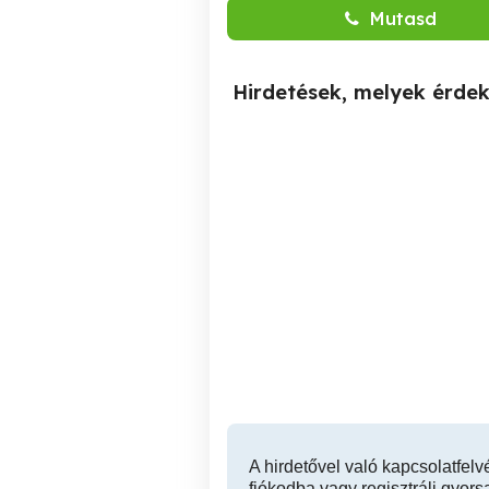
Mutasd
Hirdetések, melyek érde
Otthoni gépelési munkát
keresek
Nak
A hirdetővel való kapcsolatfelv
fiókodba vagy regisztrálj gyors