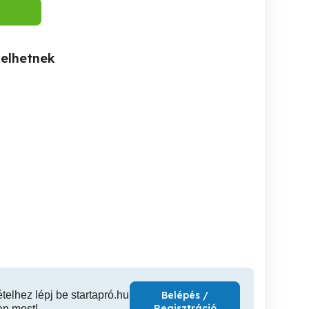
kelhetnek
Munkát keresek
Konnyu munkát keresek
Bébiszitter,nanny! a jó
Budapesten.
bébiszi
megd
Szekszárd
XIV. kerület
ételhez lépj be startapró.hu
Belépés /
Regisztráció
an most!