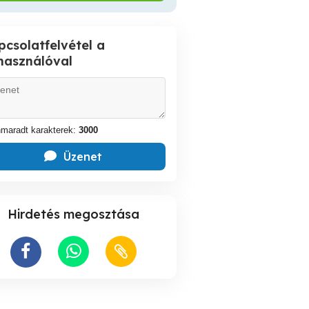
pcsolatfelvétel a
lhasználóval
maradt karakterek:
3000
Üzenet
Hirdetés megosztása