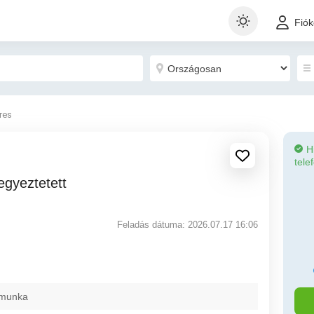
Fió
eres
H
tele
Feladás dátuma: 2026.07.17 16:06
 munka