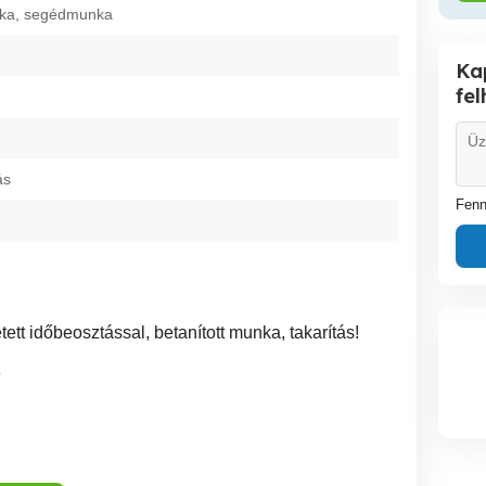
unka, segédmunka
Ka
fe
ás
Fenn
ett időbeosztással, betanított munka, takarítás!
8