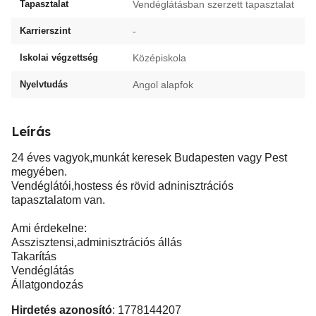
Tapasztalat
Vendéglátásban szerzett tapasztalat
Karrierszint
-
Iskolai végzettség
Középiskola
Nyelvtudás
Angol alapfok
Leírás
24 éves vagyok,munkát keresek Budapesten vagy Pest
megyében.
Vendéglátói,hostess és rövid adninisztrációs
tapasztalatom van.
Ami érdekelne:
Asszisztensi,adminisztrációs állás
Takarítás
Vendéglátás
Állatgondozás
Hirdetés azonosító
: 1778144207