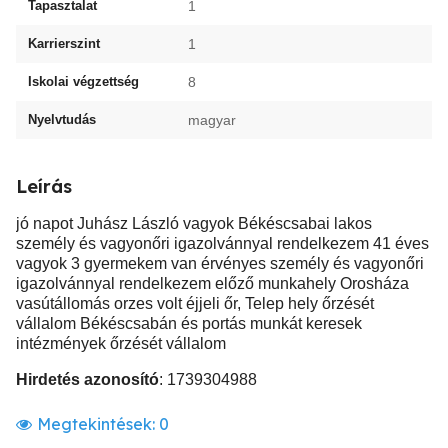
Tapasztalat
1
Karrierszint
1
Iskolai végzettség
8
Nyelvtudás
magyar
Leírás
jó napot Juhász László vagyok Békéscsabai lakos
személy és vagyonőri igazolvánnyal rendelkezem 41 éves
vagyok 3 gyermekem van érvényes személy és vagyonőri
igazolvánnyal rendelkezem előző munkahely Orosháza
vasútállomás orzes volt éjjeli őr, Telep hely őrzését
vállalom Békéscsabán és portás munkát keresek
intézmények őrzését vállalom
Hirdetés azonosító
: 1739304988
Megtekintések:
0