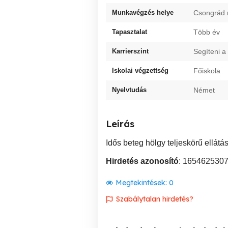
Munkavégzés helye
Csongrád
Tapasztalat
Több év
Karrierszint
Segíteni a
Iskolai végzettség
Főiskola
Nyelvtudás
Német
Leírás
Idős beteg hölgy teljeskörű ellátá
Hirdetés azonosító
: 165462530
Megtekintések:
0
Szabálytalan hirdetés?