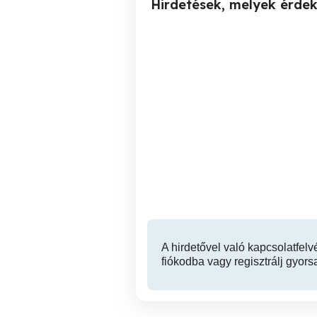
Hirdetések, melyek érde
Alkalmi hostess kisegítő
Részmunkaidős áll
munkát keresek
Szeged
A hirdetővel való kapcsolatfelv
fiókodba vagy regisztrálj gyors