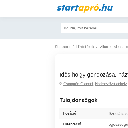
start
apró
.hu
Startapro
Hirdetések
Állás
Állást k
Idős hölgy gondozása, há
Csongrád-Csanád
,
Hódmezővásárhely
Tulajdonságok
Pozíció
Szociális
Orientáció
egészségü