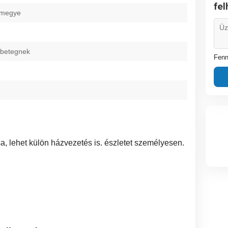
fe
 megye
 betegnek
Fenn
sa, lehet külön házvezetés is. észletet személyesen.
7