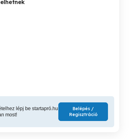
kelhetnek
ást
Betegápoló,avagy
Munkát keresek Kistelek.
keresek
maszírozást is vállalok
Balást
kör
Szeged
Szeged
ételhez lépj be startapró.hu
Belépés /
Regisztráció
an most!