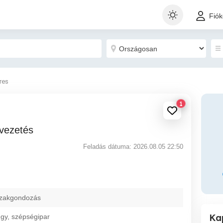
Fió
eres
1
zvezetés
Feladás dátuma: 2026.08.05 22:50
 szakgondozás
Ka
gy, szépségipar