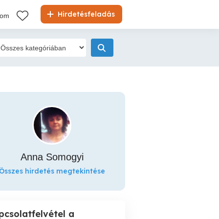
Hirdetésfeladás
kom
Anna Somogyi
Összes hirdetés megtekintése
pcsolatfelvétel a