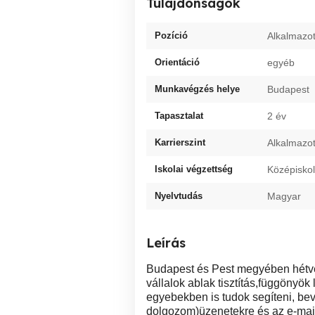
Tulajdonságok
Pozíció
Alkalmazot
Orientáció
egyéb
Munkavégzés helye
Budapest
Tapasztalat
2 év
Karrierszint
Alkalmazot
Iskolai végzettség
Középiskol
Nyelvtudás
Magyar
Leírás
Budapest és Pest megyében hétv
vállalok ablak tisztítás,függönyök 
egyebekben is tudok segíteni, be
dolgozom)üzenetekre és az e-mail