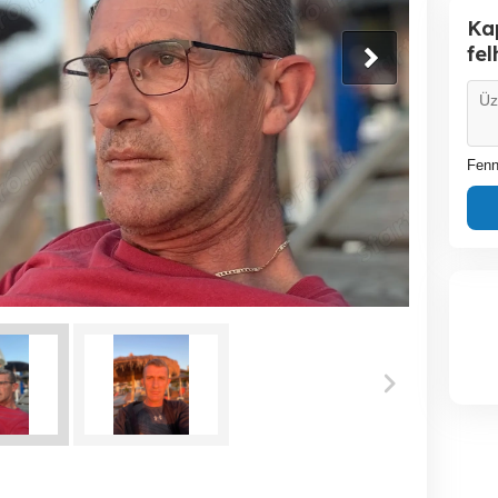
Ka
fe
Fenn