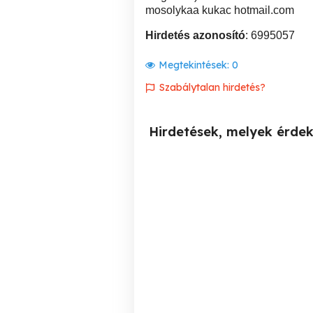
mosolykaa kukac hotmail.com
Hirdetés azonosító
: 6995057
Megtekintések:
0
Szabálytalan hirdetés?
Hirdetések, melyek érde
Konnyu munkát keresek
Alkalmi munkát keresek
Budapesten.
Bu
XIV. kerület