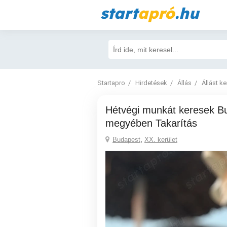
start
apró
.hu
Startapro
Hirdetések
Állás
Állást k
Hétvégi munkát keresek Budapest és Pest
megyében Takarítás
Budapest
,
XX. kerület