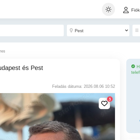
Fió
eres
H
tele
Feladás dátuma: 2026.08.06 10:52
3