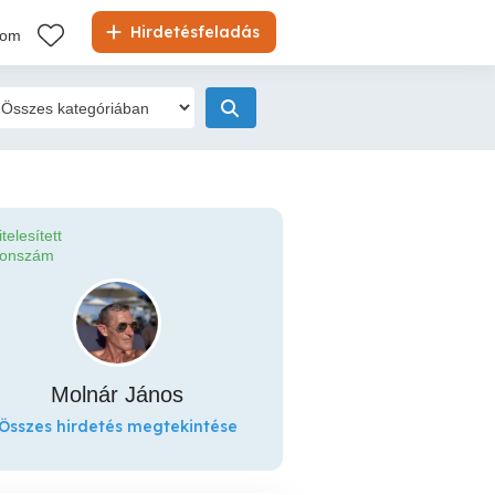
Hirdetésfeladás
kom
itelesített
fonszám
Molnár János
Összes hirdetés megtekintése