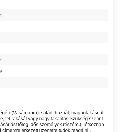
t
t
ai
égére(Vasárnapra)családi háznál, magánlakásnál
le, fel rakását vagy nagy takarítás.Szükség szerint
vásárlást főleg idős személyek részére.(Hétköznap
 címemre érkezett üzenetre tudok reagálni .