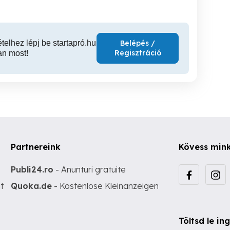
ételhez lépj be startapró.hu
Belépés /
Regisztráció
an most!
Partnereink
Kövess min
Publi24.ro
- Anunturi gratuite
t
Quoka.de
- Kostenlose Kleinanzeigen
Töltsd le i