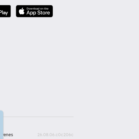
gyenes
26.08.06.c0c206c