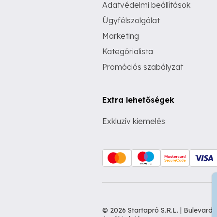
Adatvédelmi beállítások
Ügyfélszolgálat
Marketing
Kategórialista
Promóciós szabályzat
Extra lehetőségek
Exkluzív kiemelés
© 2026 Startapró S.R.L. | Bulevar