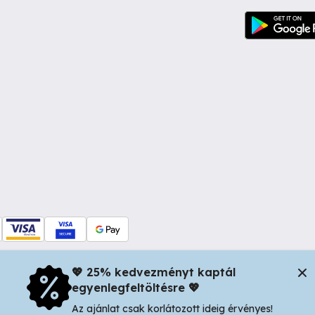
💖 25% kedvezményt kaptál
egyenlegfeltöltésre 💖
dul Dacia nr 34, Oradea 410346, Romania | Tax ID: RO44483373 -
In
Az ajánlat csak korlátozott ideig érvényes!