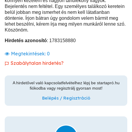
könnyen kezelem és nagyon tanulékony vagyok.
Bejelentés nem feltétel. Egy személyes találkozó keretein
belül jobban meg ismerhet és nem kell látatlanban
döntenie. Írjon bátran úgy gondolom velem bármit meg
lehet beszélni, kérem írja meg milyen munkáról lenne szó.
Köszönöm.
Hirdetés azonosító
: 1783158880
Megtekintések:
0
Szabálytalan hirdetés?
A hirdetővel való kapcsolatfelvételhez lépj be startapró.hu
fiókodba vagy regisztrálj gyorsan most!
Belépés / Regisztráció