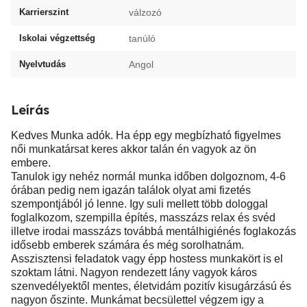
Karrierszint
válzozó
Iskolai végzettség
tanúló
Nyelvtudás
Angol
Leírás
Kedves Munka adók. Ha épp egy megbízható figyelmes
női munkatársat keres akkor talán én vagyok az ön
embere.
Tanulok igy nehéz normál munka időben dolgoznom, 4-6
órában pedig nem igazán találok olyat ami fizetés
szempontjából jó lenne. Igy suli mellett több dologgal
foglalkozom, szempilla építés, masszázs relax és svéd
illetve irodai masszázs továbbá mentálhigiénés foglakozás
idősebb emberek számára és még sorolhatnám.
Asszisztensi feladatok vagy épp hostess munkakört is el
szoktam látni. Nagyon rendezett lány vagyok káros
szenvedélyektől mentes, életvidám pozitív kisugárzású és
nagyon őszinte. Munkámat becsülettel végzem igy a