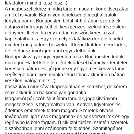
feladatom mindig kész lesz. :)
A megbeszéltekhez mindig tartom magam, korrektség alap
amit el is várok. Bármilyen lehetőséget meghallgatok,
tényleg bármit Budapesten belül. 4-6 órában szeretnék
dolgozni heti vagy kétheti készpénzes fizetést részesítem
előnyben. Illetve ha egy irodai masszőrt keres azzal
kapcsolatban is. Egy személyes találkozó keretein belül
mindent meg tudunk beszélni. Itt képet küldeni nem tudok,
de telefonszámot igen ahol egyeztethetőnk.
Budapesti vagyok igy egyenlőre csak Budapesten tudok
mozogni. Ha fel keltettem érdeklődését bármelyik területen
keressen bátran. Ha jól jönne egy figyelmes kedves lány
segítsége bármilyen munka feladatban akkor írjon bátran
veszíteni valója nincs. :)
hosszútávú munkával kapcsolatban is kereshet, de kérem
csak akkor írjon ha komolyan gondolja.
Magamról pár szót: Mint írtam tanulok, jogosítványom
megszerzése is folyamatban van. Kedves figyelmes és
értelmes embernek tartom magam. Szeretek olvasni
továbbá írni igaz csak magamnak de sok verset írok és egy
regénybe is bele fogtam. Biciklizni túrázni szintén szeretek
a szabadban lenni számomra feltöltődés. Számitógépet