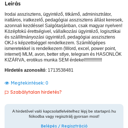
Leírás
Irodai asszisztens, ügyintéző, titkárnő, adminisztrátor,
irattáros, iratkezelő, pedagógiai asszisztens állást keresek,
azonnali kezdéssel Salgótarjánban, csak magyar nyelven!
Középfokú érettségivel, vállalkozási ügyintéző, logisztikai
és szállítmányozási ügyintéző, pedagógiai asszisztens
OKJ-s képzettséggel rendelkezem. Számítógépes
ismeretekkel is rendelkezem (Word, excel, power point,
internet) MLM, avon, better stlye, telegram és HASONLÓK
KIZÁRVA, erotikus munka SEM érdekel!!!!!!!!!!!!!!!
Hirdetés azonosító
: 1713538481
Megtekintések:
0
Szabálytalan hirdetés?
A hirdetővel való kapcsolatfelvételhez lépj be startapró.hu
fiókodba vagy regisztrálj gyorsan most!
Belépés / Regisztráció