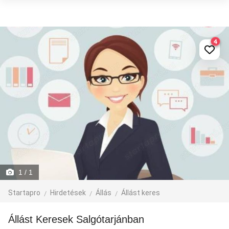
4
1
/ 1
Startapro
Hirdetések
Állás
Állást keres
Állást Keresek Salgótarjánban