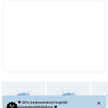
💖 25% kedvezményt kaptál
egyenlegfeltöltésre 💖