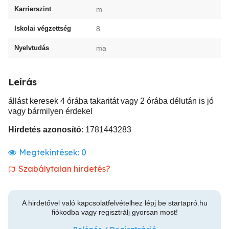
Karrierszint
m
Iskolai végzettség
8
Nyelvtudás
ma
Leírás
állást keresek 4 órába takaritát vagy 2 órába délután is jó
vagy bármilyen érdekel
Hirdetés azonosító
: 1781443283
Megtekintések:
0
Szabálytalan hirdetés?
A hirdetővel való kapcsolatfelvételhez lépj be startapró.hu
fiókodba vagy regisztrálj gyorsan most!