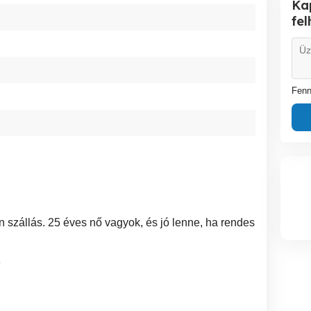
Ka
fe
Fenn
n szállás. 25 éves nő vagyok, és jó lenne, ha rendes
3