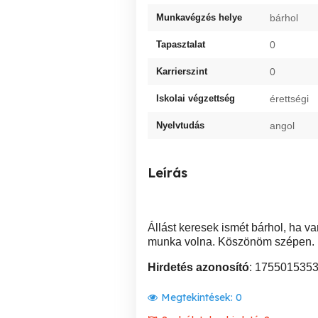
Munkavégzés helye
bárhol
Tapasztalat
0
Karrierszint
0
Iskolai végzettség
érettségi
Nyelvtudás
angol
Leírás
Állást keresek ismét bárhol, ha va
munka volna. Köszönöm szépen.
Hirdetés azonosító
: 175501535
Megtekintések:
0