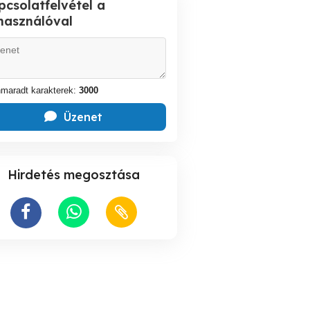
pcsolatfelvétel a
lhasználóval
maradt karakterek:
3000
Üzenet
Hirdetés megosztása