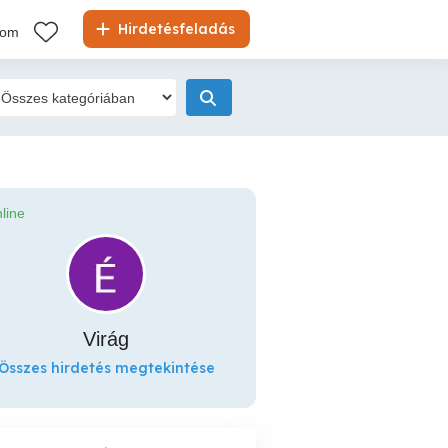
Hirdetésfeladás
kom
line
Virág
Összes hirdetés megtekintése