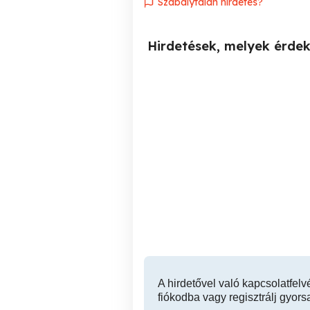
Szabálytalan hirdetés?
Hirdetések, melyek érde
Konnyu munkát keresek
Alkalmi munkát keresek
Budapesten.
Bu
XIV. kerület
A hirdetővel való kapcsolatfelv
fiókodba vagy regisztrálj gyors