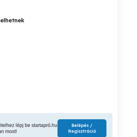
kelhetnek
Sürgősen munk t keresek
Hétvégi munkát keresek
dapesten és környékén
budapesten
Budape
megyébe
XIV. kerület
XIV. kerület
XX
ételhez lépj be startapró.hu
Belépés /
Regisztráció
an most!