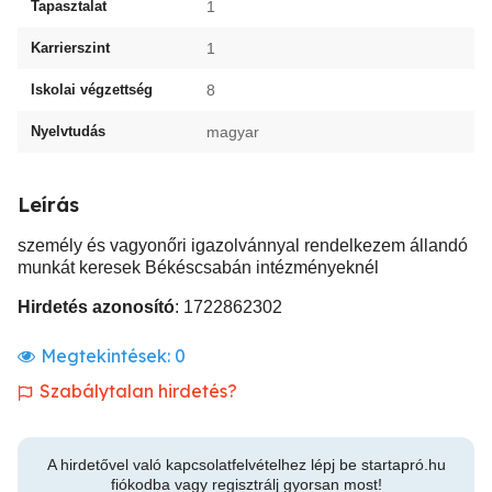
Tapasztalat
1
Karrierszint
1
Iskolai végzettség
8
Nyelvtudás
magyar
Leírás
személy és vagyonőri igazolvánnyal rendelkezem állandó
munkát keresek Békéscsabán intézményeknél
Hirdetés azonosító
: 1722862302
Megtekintések:
0
Szabálytalan hirdetés?
A hirdetővel való kapcsolatfelvételhez lépj be startapró.hu
fiókodba vagy regisztrálj gyorsan most!