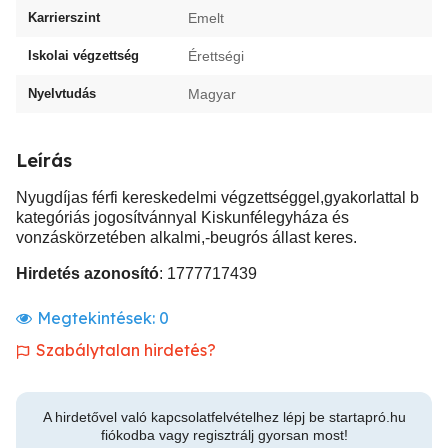
Karrierszint
Emelt
Iskolai végzettség
Érettségi
Nyelvtudás
Magyar
Leírás
Nyugdíjas férfi kereskedelmi végzettséggel,gyakorlattal b
kategóriás jogosítvánnyal Kiskunfélegyháza és
vonzáskörzetében alkalmi,-beugrós állast keres.
Hirdetés azonosító
: 1777717439
Megtekintések:
0
Szabálytalan hirdetés?
A hirdetővel való kapcsolatfelvételhez lépj be startapró.hu
fiókodba vagy regisztrálj gyorsan most!