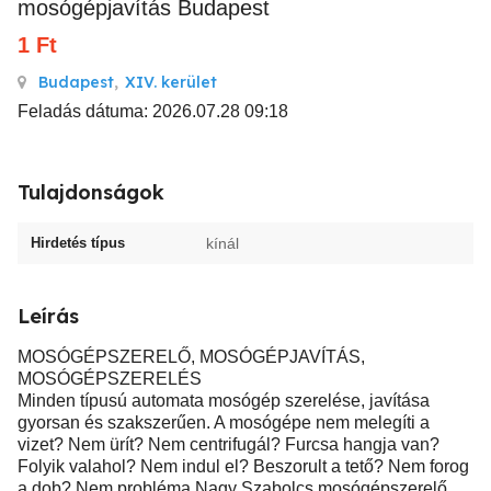
mosógépjavítás Budapest
1
Ft
Budapest
,
XIV. kerület
Feladás dátuma: 2026.07.28 09:18
Tulajdonságok
Hirdetés típus
kínál
Leírás
MOSÓGÉPSZERELŐ, MOSÓGÉPJAVÍTÁS,
MOSÓGÉPSZERELÉS
Minden típusú automata mosógép szerelése, javítása
gyorsan és szakszerűen. A mosógépe nem melegíti a
vizet? Nem ürít? Nem centrifugál? Furcsa hangja van?
Folyik valahol? Nem indul el? Beszorult a tető? Nem forog
a dob? Nem probléma Nagy Szabolcs mosógépszerelő