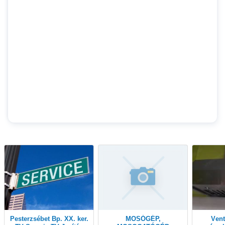
Pesterzsébet Bp. XX. ker.
MOSÓGÉP,
Ventilátor javítás