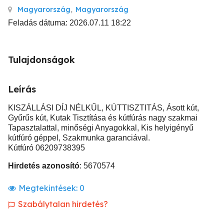
Magyarország
,
Magyarország
Feladás dátuma: 2026.07.11 18:22
Tulajdonságok
Leírás
KISZÁLLÁSI DÍJ NÉLKŰL, KÚTTISZTITÁS, Ásott kút,
Gyűrűs kút, Kutak Tisztítása és kútfúrás nagy szakmai
Tapasztalattal, minőségi Anyagokkal, Kis helyigényű
kútfúró géppel, Szakmunka garanciával.
Kútfúró 06209738395
Hirdetés azonosító
: 5670574
Megtekintések:
0
Szabálytalan hirdetés?