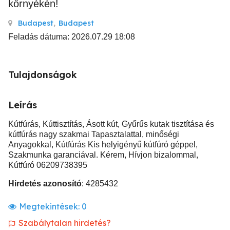
kőrnyékén!
Budapest
,
Budapest
Feladás dátuma: 2026.07.29 18:08
Tulajdonságok
Leírás
Kútfúrás, Kúttisztítás, Ásott kút, Gyűrűs kutak tisztítása és
kútfúrás nagy szakmai Tapasztalattal, minőségi
Anyagokkal, Kútfúrás Kis helyigényű kútfúró géppel,
Szakmunka garanciával. Kérem, Hívjon bizalommal,
Kútfúró 06209738395
Hirdetés azonosító
: 4285432
Megtekintések:
0
Szabálytalan hirdetés?