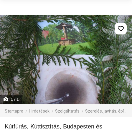
1
/ 1
Startapro
Hirdetések
Szolgáltatás
Szerelés, javítás, építkezés
Kútfúrás, Kúttisztítás, Budapesten és