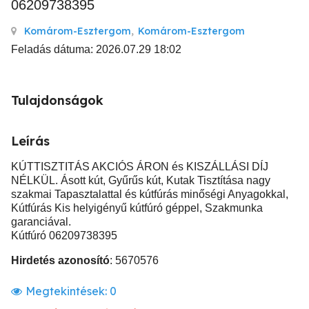
06209738395
Komárom-Esztergom
,
Komárom-Esztergom
Feladás dátuma: 2026.07.29 18:02
Tulajdonságok
Leírás
KÚTTISZTITÁS AKCIÓS ÁRON és KISZÁLLÁSI DÍJ
NÉLKÜL. Ásott kút, Gyűrűs kút, Kutak Tisztítása nagy
szakmai Tapasztalattal és kútfúrás minőségi Anyagokkal,
Kútfúrás Kis helyigényű kútfúró géppel, Szakmunka
garanciával.
Kútfúró 06209738395
Hirdetés azonosító
: 5670576
Megtekintések:
0