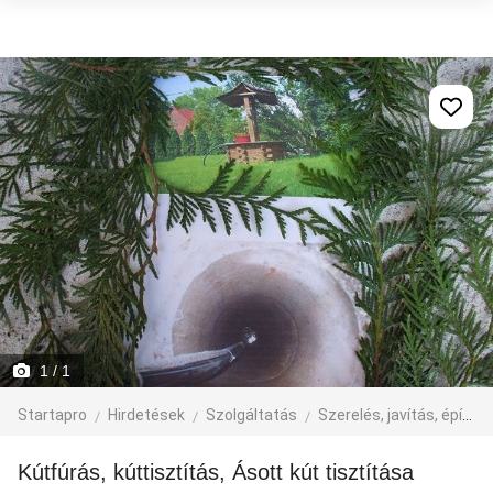
1
/ 1
Startapro
Hirdetések
Szolgáltatás
Szerelés, javítás, építkezés
Kútfúrás, kúttisztítás, Ásott kút tisztítása