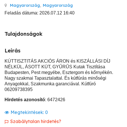
Magyarország
,
Magyarország
Feladás dátuma: 2026.07.12 16:40
Tulajdonságok
Leírás
KÚTTISZTITÁS AKCIÓS ÁRON és KISZÁLLÁSI DÍJ
NÉLKÜL, ÁSOTT KÚT, GYŰRŰS Kutak Tisztítása
Budapesten, Pest megyébe, Esztergom és kőrnyékén.
Nagy szakmai Tapasztalattal. És kútfúrás minőségi
Anyagokkal, Szakmunka garanciával. Kútfúró
06209738395
Hirdetés azonosító
: 6472426
Megtekintések:
0
Szabálytalan hirdetés?