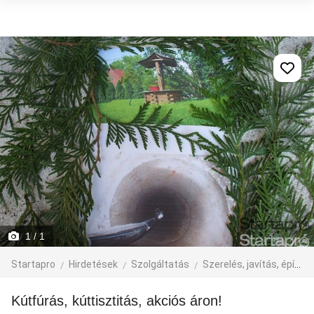
1
/ 1
Startapro
Hirdetések
Szolgáltatás
Szerelés, javítás, építkezés
kútfúrás, kúttisztitás, akciós áron!