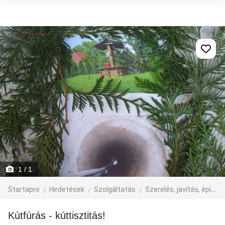
1
/ 1
Startapro
Hirdetések
Szolgáltatás
Szerelés, javítás, építkezés
kútfúrás - kúttisztitás!