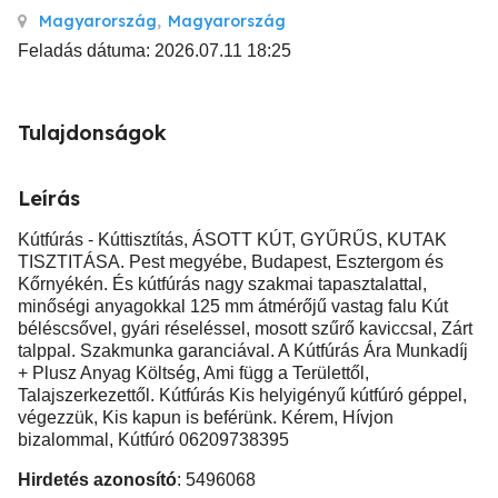
Magyarország
,
Magyarország
Feladás dátuma: 2026.07.11 18:25
Tulajdonságok
Leírás
Kútfúrás - Kúttisztítás, ÁSOTT KÚT, GYŰRŰS, KUTAK
TISZTITÁSA. Pest megyébe, Budapest, Esztergom és
Kőrnyékén. És kútfúrás nagy szakmai tapasztalattal,
minőségi anyagokkal 125 mm átmérőjű vastag falu Kút
béléscsővel, gyári réseléssel, mosott szűrő kaviccsal, Zárt
talppal. Szakmunka garanciával. A Kútfúrás Ára Munkadíj
+ Plusz Anyag Költség, Ami függ a Területtől,
Talajszerkezettől. Kútfúrás Kis helyigényű kútfúró géppel,
végezzük, Kis kapun is beférünk. Kérem, Hívjon
bizalommal, Kútfúró 06209738395
Hirdetés azonosító
: 5496068