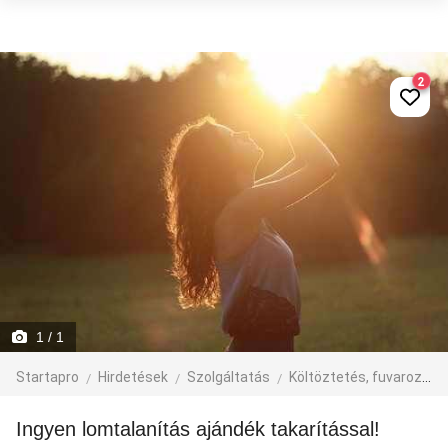
2
1
/ 1
Startapro
Hirdetések
Szolgáltatás
Költöztetés, fuvarozás, járműbérlés
Ingyen lomtalanítás ajándék takarítással!