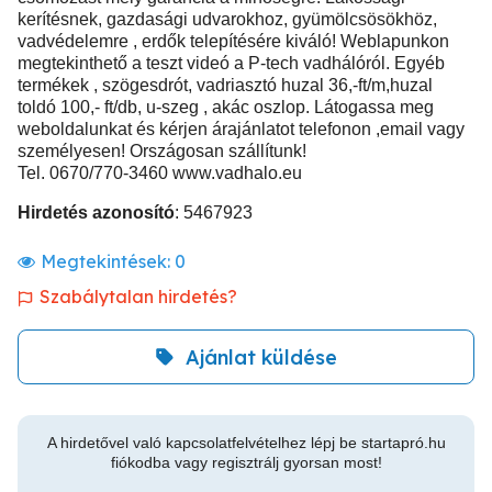
kerítésnek, gazdasági udvarokhoz, gyümölcsösökhöz,
vadvédelemre , erdők telepítésére kiváló! Weblapunkon
megtekinthető a teszt videó a P-tech vadhálóról. Egyéb
termékek , szögesdrót, vadriasztó huzal 36,-ft/m,huzal
toldó 100,- ft/db, u-szeg , akác oszlop. Látogassa meg
weboldalunkat és kérjen árajánlatot telefonon ,email vagy
személyesen! Országosan szállítunk!
Tel. 0670/770-3460 www.vadhalo.eu
Hirdetés azonosító
: 5467923
Megtekintések:
0
Szabálytalan hirdetés?
Ajánlat küldése
A hirdetővel való kapcsolatfelvételhez lépj be startapró.hu
fiókodba vagy regisztrálj gyorsan most!