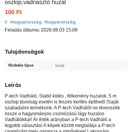
oszlop,vadriasztó huzal
100
Ft
Magyarország
,
Magyarország
Feladás dátuma: 2026.08.03 15:08
Tulajdonságok
Hirdetés típus
kínál
Leírás
P-tech Vadháló. Stabil kötés , félkemény huzalok, 5 m
oszlop távolság esetén is feszes kerítés építhető !Saját
szabadalmi termékünk. A P-tech Vadhálót ne tévesszék
össze a hagyományos csomózású lágy huzalos
Vadhálókkal! Ár érték arányban a P-tech Vadháló a
legjobb választás! A képek között megtalálja a P-tech
csomózást mely garancia a minőségre! Lakossági