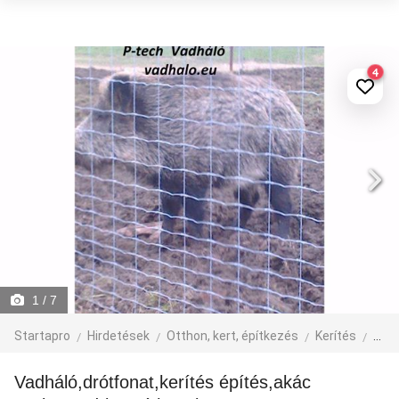
4
1
/ 7
Startapro
Hirdetések
Otthon, kert, építkezés
Kerítés
egyé
vadháló,drótfonat,kerítés építés,akác