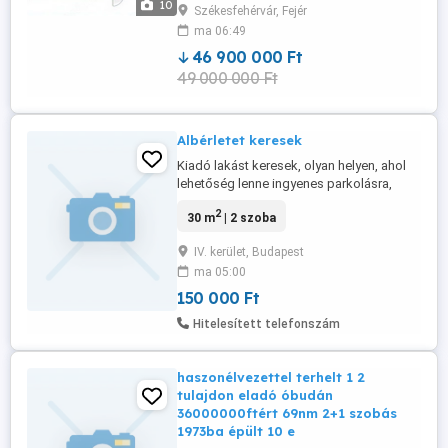
10
Székesfehérvár, Fejér
tavakra és a Vértesre. Építés éve:1986
ma 06:49
Parkolás ingyenes, panelprogram
megvolt, közös költség 7500 hó Irányár
46 900 000 Ft
Az ...
49 000 000 Ft
Albérletet keresek
Kiadó lakást keresek, olyan helyen, ahol
lehetőség lenne ingyenes parkolásra,
illetve nem lenne probléma, ha
2
30 m
| 2 szoba
vendégeket fogadnék. 43 éves, dolgozó
hölgy vagyok.
IV. kerület, Budapest
ma 05:00
150 000 Ft
Hitelesített telefonszám
haszonélvezettel terhelt 1 2
tulajdon eladó óbudán
36000000ftért 69nm 2+1 szobás
1973ba épült 10 e