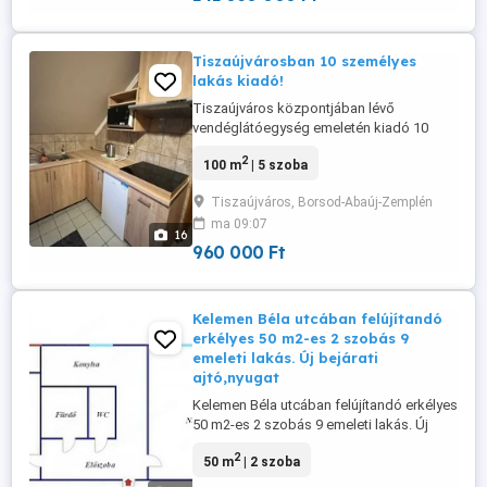
ami valóban feltölt. Lakás paraméterei: ...
Tiszaújvárosban 10 személyes
lakás kiadó!
Tiszaújváros központjában lévő
vendéglátóegység emeletén kiadó 10
személy részére, 100nm alapterületen
2
100 m
| 5 szoba
kialakított 5 szobás lakás, mely
praktikusan és teljes körűen berendezett.
Tiszaújváros, Borsod-Abaúj-Zemplén
A lakás paraméterei: - utcafrontról külön
ma 09:07
bejárattal megközelíthető - 5 szoba,
16
konyha + étkező, 2 zuhanyzó + 2 mosdó,
960 000 Ft
2 WC ...
Kelemen Béla utcában felújítandó
erkélyes 50 m2-es 2 szobás 9
emeleti lakás. Új bejárati
ajtó,nyugat
Kelemen Béla utcában felújítandó erkélyes
50 m2-es 2 szobás 9 emeleti lakás. Új
bejárati ajtó,nyugati tájolású,tehermentes
2
50 m
| 2 szoba
gyorsan költőzhető üres állapotú lakás.
Műanyagablakos, panoráma a horgász