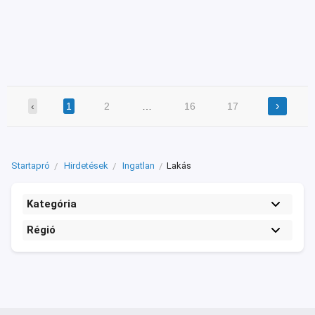
›
‹
1
2
…
16
17
Startapró
Hirdetések
Ingatlan
Lakás
Kategória
Régió