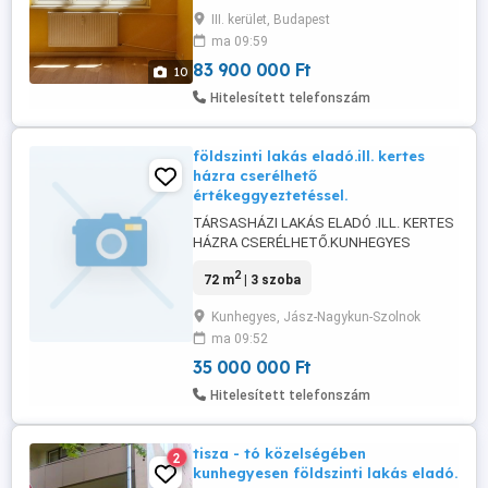
ablakokkal.3
III. kerület, Budapest
szoba,gardrob,spajz,fürdőszoba,külön
ma 09:59
wc.Teljeskörüen felújított lakás.
Vezetékek a falban kicserélve,új ajtók új
83 900 000 Ft
10
parketta,új klímák,új konyhabútor,új ...
Hitelesített telefonszám
földszinti lakás eladó.ill. kertes
házra cserélhető
értékeggyeztetéssel.
TÁRSASHÁZI LAKÁS ELADÓ .ILL. KERTES
HÁZRA CSERÉLHETŐ.KUNHEGYES
CENTRUMÁBAN.. HÜTÖ - FÜTŐ
2
72 m
| 3 szoba
KLÍMÁVAL.. ELLÁTOTT .30 000 000 .ft..
JNSZ-MEGYÉBEN.. KUNHEGYESEN..
Kunhegyes, Jász-Nagykun-Szolnok
CSOKRA ILL. BABAVÁRÓ PROGRAMNAK
ma 09:52
MEGFELELŐ .. TEHERMENTES
TÁRSASHÁZI LAKÁS SOS - BEN
35 000 000 Ft
ELADÓ...RIASZTÓVAL FELSZERELT .. A
Hitelesített telefonszám
CENTRUMBAN TALÁLHATÓ. 30-
LAKÁSOS. ...
tisza - tó közelségében
2
kunhegyesen földszinti lakás eladó.