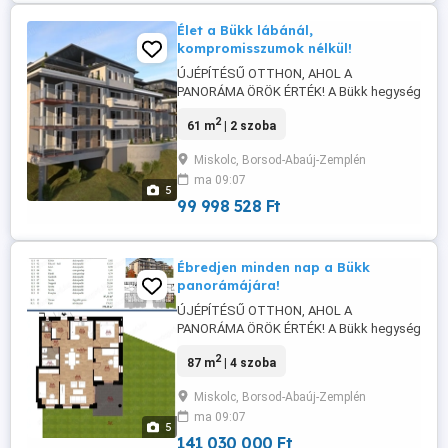
Élet a Bükk lábánál,
kompromisszumok nélkül!
ÚJÉPÍTÉSŰ OTTHON, AHOL A
PANORÁMA ÖRÖK ÉRTÉK! A Bükk hegység
lábánál kínálunk újépítésű,
2
61 m
| 2 szoba
örökpanorámás lakásokat, ahol a
természet közelsége és a modern
Miskolc, Borsod-Abaúj-Zemplén
kényelem tökéletes egyensúlyban van.
ma 09:07
Letisztult design, magas műszaki
5
tartalom, lenyűgöző kilátás egy otthon,
99 998 528 Ft
ami valóban feltölt. Lakás paraméterei: ...
Ébredjen minden nap a Bükk
panorámájára!
ÚJÉPÍTÉSŰ OTTHON, AHOL A
PANORÁMA ÖRÖK ÉRTÉK! A Bükk hegység
lábánál kínálunk újépítésű,
2
87 m
| 4 szoba
örökpanorámás lakásokat, ahol a
természet közelsége és a modern
Miskolc, Borsod-Abaúj-Zemplén
kényelem tökéletes egyensúlyban van.
ma 09:07
Letisztult design, magas műszaki
5
tartalom, lenyűgöző kilátás egy otthon,
141 030 000 Ft