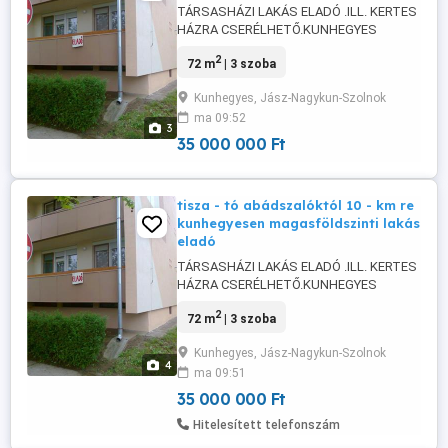
TÁRSASHÁZI LAKÁS ELADÓ .ILL. KERTES
HÁZRA CSERÉLHETŐ.KUNHEGYES
CENTRUMÁBAN.. HÜTÖ - FÜTŐ
2
72 m
| 3 szoba
KLÍMÁVAL.. ELLÁTOTT .35 000 000 .ft..
JNSZ-MEGYÉBEN.. KUNHEGYESEN..
Kunhegyes, Jász-Nagykun-Szolnok
CSOKRA ILL. BABAVÁRÓ PROGRAMNAK
ma 09:52
MEGFELELŐ .. TEHERMENTES
3
TÁRSASHÁZI LAKÁS SOS - BEN
35 000 000 Ft
ELADÓ...RIASZTÓVAL FELSZERELT .. A
CENTRUMBAN TALÁLHATÓ. 30-
LAKÁSOS. ...
tisza - tó abádszalóktól 10 - km re
kunhegyesen magasföldszinti lakás
eladó
TÁRSASHÁZI LAKÁS ELADÓ .ILL. KERTES
HÁZRA CSERÉLHETŐ.KUNHEGYES
CENTRUMÁBAN.. HÜTÖ - FÜTŐ
2
72 m
| 3 szoba
KLÍMÁVAL.. ELLÁTOTT .35 000 000 .ft..
JNSZ-MEGYÉBEN.. KUNHEGYESEN..
Kunhegyes, Jász-Nagykun-Szolnok
CSOKRA ILL. BABAVÁRÓ PROGRAMNAK
4
ma 09:51
MEGFELELŐ .. TEHERMENTES
TÁRSASHÁZI LAKÁS SOS - BEN
35 000 000 Ft
ELADÓ...RIASZTÓVAL FELSZERELT .. A
Hitelesített telefonszám
CENTRUMBAN ...