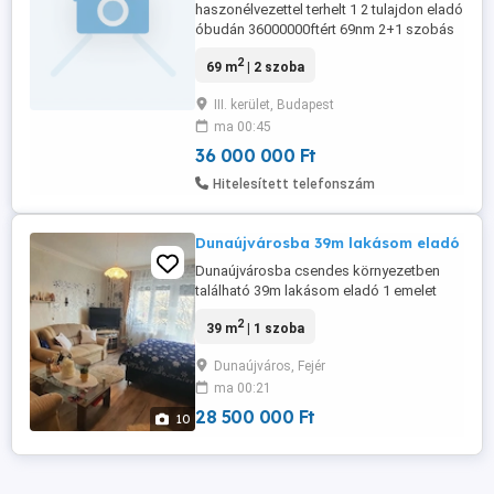
haszonélvezettel terhelt 1 2 tulajdon eladó
óbudán 36000000ftért 69nm 2+1 szobás
1973ba épült 10 emeletes panel hegyre
2
69 m
| 2 szoba
néző ablakokkal kizárolag kp eladó az
ingatlan mind két 1 2 részén haszon
III. kerület, Budapest
élvezet van a haszonélvező semilyen
ma 00:45
körülmények véget nem akarja eladni
lemondani a haszonélvezetről a ...
36 000 000 Ft
Hitelesített telefonszám
Dunaújvárosba 39m lakásom eladó
Dunaújvárosba csendes környezetben
található 39m lakásom eladó 1 emelet
téglás 3 emeletes tásasházban..klímás
2
39 m
| 1 szoba
bútorozott tiszta felújitott kevés rezsivel
pince parkoló központban található 1
Dunaújváros, Fejér
szoba konyha fürdőszoba folyosó spájz
ma 00:21
tökéletes állapotban lévő tehermentes.
28 500 000 Ft
10