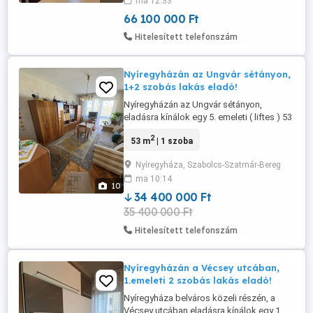
ma 12:33
lakásból kinézve található erdős terület
különleges hangulatot ad a környezetnek,
66 100 000 Ft
...
Hitelesített telefonszám
Nyíregyházán az Ungvár sétányon,
1+2 szobás lakás eladó!
Nyíregyházán az Ungvár sétányon,
eladásra kínálok egy 5. emeleti ( liftes ) 53
nm -es, 1+2 szobás, erkélyes, panel (
2
53 m
| 1 szoba
szigetelt ) falazatú felújításra szoruló
lakást! Az ingatlan jellemzői: -
Nyíregyháza, Szabolcs-Szatmár-Bereg
Nyíregyháza-Jósaváros övezetében
ma 10:14
található. - Kelet-Nyugati fekvésű,
10
napfényes lakás. - Liftes épületben. - ...
34 400 000 Ft
35 400 000 Ft
Hitelesített telefonszám
Nyíregyházán a Vécsey utcában,
1.emeleti 2 szobás lakás eladó!
Nyíregyháza belváros közeli részén, a
Vécsey utcában eladásra kínálok egy 1.