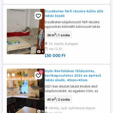
Erzsébeten férfi részére külön álló
lakás kiadó
Erzsébeten tulajdonostól férfi részére
egyszobás különálló bútorozott lakás
hosszútávra kiadó. Gázóra, villanyóra,
2
28 m
| 1 szoba
vízóra külön tartozik a lakáshoz. 1 hó
kauciót kérek. 2026.08.11én költözhető.
XX. kerület, Budapest
10 cm es szigetelővel körbe van
ma 12:33
szigetelve. Jó közlekedés. 151-es busz
6
99-es busz az utca sarkon állnak ...
150 000 Ft
Győr-Révfaluban földszintes,
1
kertkapcsolatos 2021-es építésű
lakás eladó, 45nm+45nm
2021-ben átadott lakást kínálok első
tulajdonosként. Az egyetem 2 km, az
ÁRKÁD 3 km távolságban van. Extra
2
45 m
| 2 szoba
alacsony rezsijű!! Révfaluban közel a Holt
Dunához. Természet közeli, erdő mellett
Révfalu, Győr, Győr-Moson-Sopron
található, mégis közel a központhoz. A
9