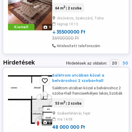
kedvelt részén, a Herman Ottó utcában
2
64 m
| 2 szoba
eladó egy 64 m2-es, magasföldszinti,
téglaépítésű lakás. Az ingatlan praktikus
Alsóváros, Szekszárd, Tolna
elosztású, nagy erkéllyel rendelkezik,
tegnap 10:13
ahonnan részben panorámás kilátás
Kiemelt
9
nyílik. A lakás igény szerint felújítandó, ...
35500000 Ft
36900000 Ft
Hitelesített telefonszám
Hirdetések
20
50
Hirdetések az oldalon:
Salétrom utcában közel a
belvároshoz 2 szoba+hall
Salétrom utcában közel a belvároshoz 2
szoba+hall franciaerkélyes lakás,Szobák
laminált parkettásak,konyha,fürdőszoba
2
53 m
| 2 szoba
wc járólapos.Előtérben beépített
szekrény.Közös tároló 3 személynek.Kelet
Székesfehérvár, Fejér
nyugat tájolású. Ablakcsere és külső
ma 14:08
szigetelés volt.Tiszta rendezett
5
lépcsőház. Tehermentes ingatlan. Az
48 000 000 Ft
infrastruktúra ...