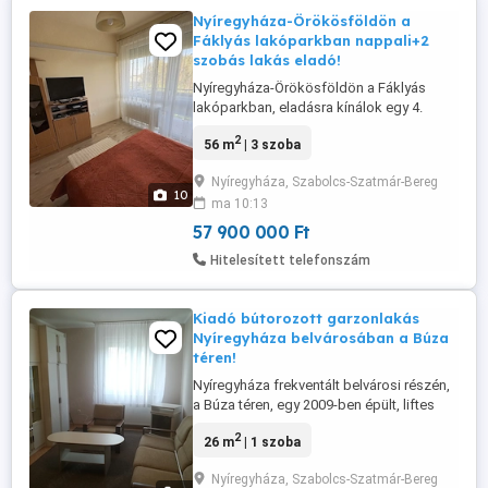
Nyíregyháza-Örökösföldön a
Fáklyás lakóparkban nappali+2
szobás lakás eladó!
Nyíregyháza-Örökösföldön a Fáklyás
lakóparkban, eladásra kínálok egy 4.
emeleti ( liftes ) 56 nm -es, nappali+2
2
56 m
| 3 szoba
szobás, erkélyes, 2009-es építésű, tégla (
10 cm-es szigeteléssel ) ) falazatú jó
Nyíregyháza, Szabolcs-Szatmár-Bereg
állapotú lakást! Az ingatlan jellemzői: -
10
ma 10:13
Nyíregyháza-Örökösföld kedvelt részén
található. - A szobák külön ...
57 900 000 Ft
Hitelesített telefonszám
Kiadó bútorozott garzonlakás
Nyíregyháza belvárosában a Búza
téren!
Nyíregyháza frekventált belvárosi részén,
a Búza téren, egy 2009-ben épült, liftes
társas házban hosszú távra kiadó egy 1
2
26 m
| 1 szoba
szobás, világos, keleti fekvésű
garzonlakás. A lakás bútorozott és
Nyíregyháza, Szabolcs-Szatmár-Bereg
gépesített, így akár csak a személyes