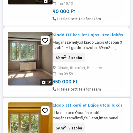
6
ma 10:13
holmiját kell hoznia új bérlőjének. A lakás
főbb jellemzői: 1 szobás ...
90 000 Ft
Hitelesített telefonszám
Kiadó III.kerület Lajos utcai lakás
Magánszemélytől kiadó Lajos utcában 3
szobás+1 gardrob szoba, 69nm2-es,
felujított ,klímás lakás. Közös
2
69 m
| 3 szoba
költség:13000ft Hatalmas parkoló a ház
elött. Egyedi mérővel,központi fűtéses.
Óbuda, III. kerület, Budapest
Bérleti díj: 350000ft hó
ma 09:59
350 000 Ft
10
Hitelesített telefonszám
Eladó III.kerület Lajos utcai lakás
III.kerületben Óbudán eladó
magánszemélytől,felújított,liftes panel
házban,első emeleti ,de másodiknak felel
2
69 m
| 3 szoba
meg ,69nm2 lakás,Duna felé néző