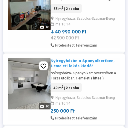
emeleti ( lift nincs ), 55 nm-es, 2 szobás,
2
55 m
| 2 szoba
TELJESEN FELÚJÍTOTT ( 2018-ban )
tégla falazatú ( szigetelt ) lakást ! Az
Nyíregyháza, Szabolcs-Szatmár-Bereg
ingatlan jellemzői: - Belváros közeli
ma 10:14
övezetében található, minden
10
megtalálható a közelében. - Lift nincs ...
40 990 000 Ft
42 900 000 Ft
Hitelesített telefonszám
Nyíregyházán a Spanyolkertben,
1.emeleti lakás kiadó!
Nyíregyháza- Spanyolkert övezetében a
Törzs utcában,1.emeleti ( liftes ),
nappali+1 szobás 49 nm.-es, újszerű
2
49 m
| 2 szoba
állapotú, bútorozott, gépesített lakás
kiadó! Az ingatlan jellemzői: -
Nyíregyháza, Szabolcs-Szatmár-Bereg
Nyíregyháza-Spanyolkert övezetében
ma 10:14
található, - Gázfűtéses, radiátor
10
hőleadókkal. - Elosztása: előszoba,
250 000 Ft
Nappali+étkező+konyha, ...
Hitelesített telefonszám