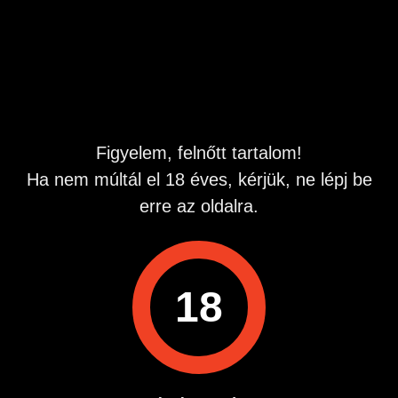
mellett tehát az érzelmi részét is szeretném megélni ennek
a kapcsolatnak.
A kapcsolatunk egy klasszikus BDSM kapcsolat lenne, én
lennék a domináns, Te pedig az "alárendelt" fél. De
félreértések elkerülése végett, semmiképpen sem szadista
dolgokra és fájdalmak okozására gondoltam, s
természetesen minden úgy történne, ahogy Te is
Figyelem, felnőtt tartalom!
vállalnád/szeretnéd.
Ha nem múltál el 18 éves, kérjük, ne lépj be
A férfias, lázadozó, túl magabiztos, okoskodó, beképzelt
erre az oldalra.
lányok messziről kerüljenek el. :)
Ha felkeltettem érdeklődésedet, várom bemutatkozó
leveledet!
18
Email:
Üdvözlettel: Zsolt