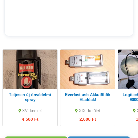
Teljesen új önvédelmi
Everfast usb Akkutöltők
Logitech QuickCam Pro
spray
Eladóak!
900
XV. kerület
XIX. kerület
4,500 Ft
2,000 Ft
1