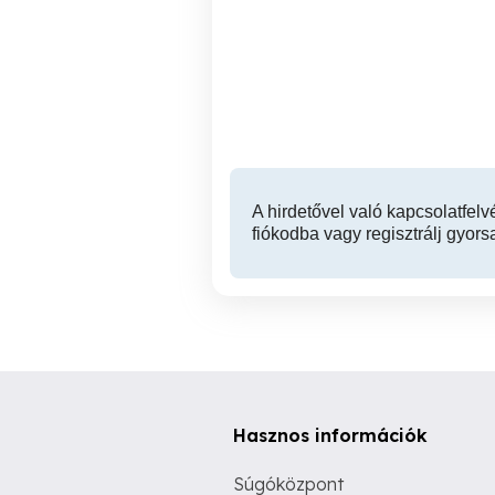
Fiú Coccodrillo vászon
Gyál
1,000 Ft
A hirdetővel való kapcsolatfelv
fiókodba vagy regisztrálj gyors
Hasznos információk
Súgóközpont