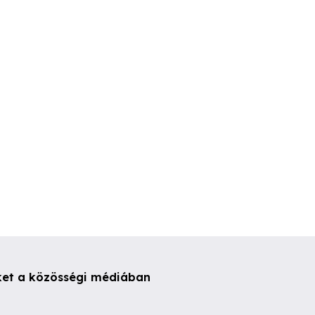
Kék vászon Wink
Színes szand
chuhe
Gyál
Gyál
Gyál
000 Ft
300 Ft
500 Ft
ket a közösségi médiában