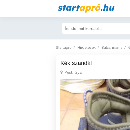
start
apró
.hu
Startapro
Hirdetések
Baba, mama
Kék szandál
Pest
,
Gyál