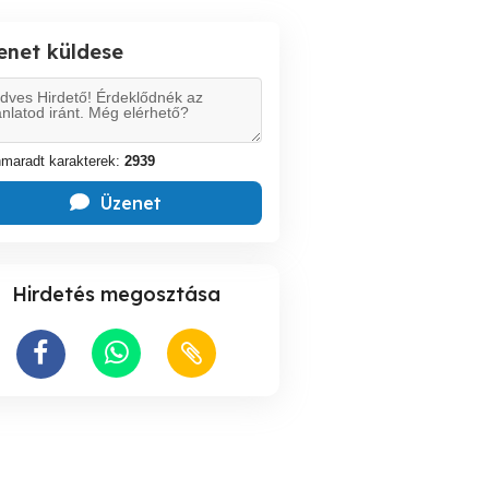
enet küldese
maradt karakterek:
2939
Üzenet
Hirdetés megosztása