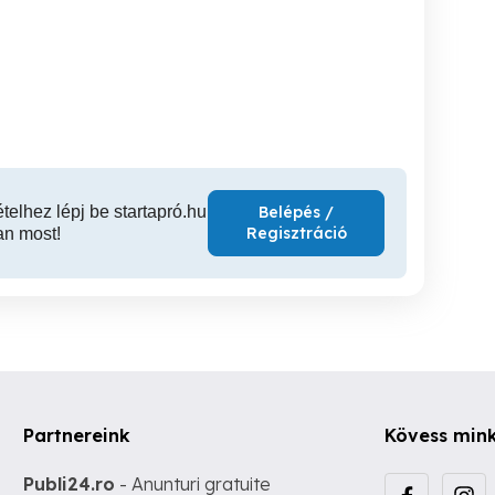
Wink tornacipő
gumi papucs piros
Lány szandál Haren
S
Gyál
Gyál
800 Ft
400 Ft
4,
ételhez lépj be startapró.hu
Belépés /
Regisztráció
an most!
Partnereink
Kövess min
Publi24.ro
- Anunturi gratuite