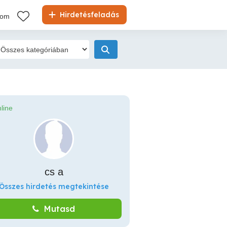
Hirdetésfeladás
kom
line
cs a
Összes hirdetés megtekintése
Mutasd