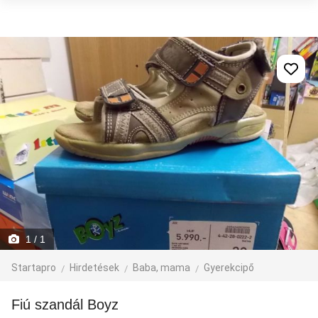
1
/ 1
Startapro
Hirdetések
Baba, mama
Gyerekcipő
Fiú szandál Boyz