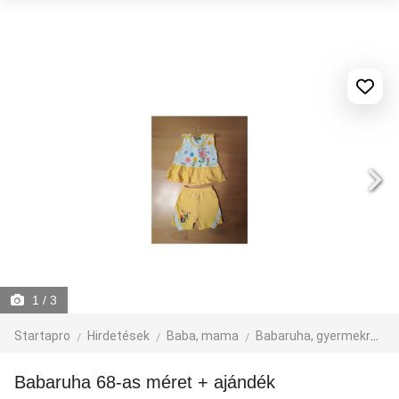
1
/ 3
Startapro
Hirdetések
Baba, mama
Babaruha, gyermekruha
Babaruha 68-as méret + ajándék