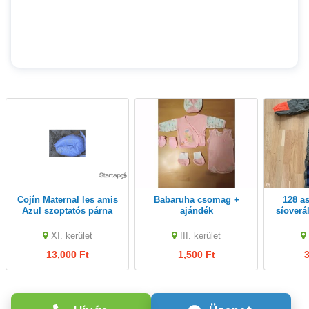
Cojín Maternal les amis
Babaruha csomag +
128 as Helly Hansen
Azul szoptatós párna
ajándék
síoverá
Insul
XI. kerület
III. kerület
13,000 Ft
1,500 Ft
3