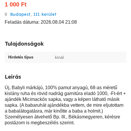
1 000
Ft
Budapest
,
III. kerület
Feladás dátuma: 2026.08.04 21:08
Tulajdonságok
Hirdetés típus
kínál
Leírás
Új, Babyli márkájú, 100% pamut anyagú, 68-as méretű
kislány ruha és rövid nadrág garnitúra eladó 1000, -Ft-ért +
ajándék Micimackós sapka, vagy a képen látható másik
sapka. (A babaruhát ajándékba vettem, de mire eljutottam
a babalátogatásra, már kinőtte a baba a holmit.)
Személyesen átvehető Bp. III., Békásmegyeren, kérésre
postázom is megbeszélés szerint.