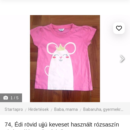
1
/ 5
Startapro
Hirdetések
Baba, mama
Babaruha, gyermekruha
74, Édi rövid ujjú keveset használt rózsaszín