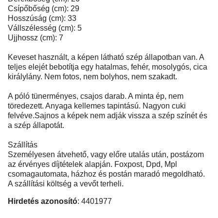
Csípőbőség (cm): 29
Hosszúság (cm): 33
Vállszélesség (cm): 5
Ujjhossz (cm): 7
Keveset használt, a képen látható szép állapotban van. A
teljes elejét bebotítja egy hatalmas, fehér, mosolygós, cica
királylány. Nem fotos, nem bolyhos, nem szakadt.
A póló tünerményes, csajos darab. A minta ép, nem
töredezett. Anyaga kellemes tapintású. Nagyon cuki
felvéve.Sajnos a képek nem adják vissza a szép színét és
a szép állapotát.
Szállítás
Személyesen átvehető, vagy előre utalás után, postázom
az érvényes díjtételek alapján. Foxpost, Dpd, Mpl
csomagautomata, házhoz és postán maradó megoldható.
A szállítási költség a vevőt terheli.
Hirdetés azonosító
: 4401977