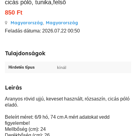
cicás póló, tunika,felső
850
Ft
Magyarország
,
Magyarország
Feladás dátuma: 2026.07.22 00:50
Tulajdonságok
Hirdetés típus
kínál
Leírás
Aranyos rövid ujjú, keveset használt, rózsaszín, cicás póló
eladó.
Beleírt méret: 6/9 hó, 74 cm A mért adatokat vedd
figyelembe!
Mellbőség (cm): 24
Derékbőség (cm): 26