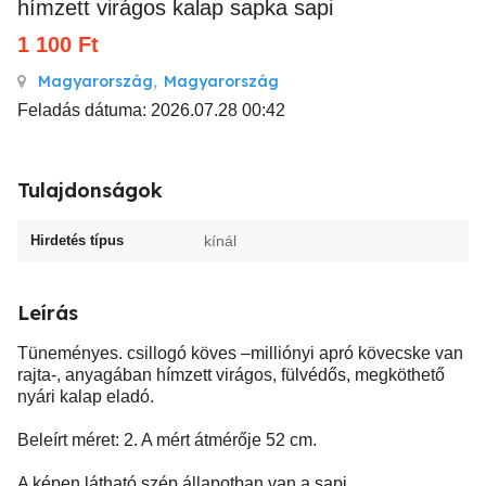
hímzett virágos kalap sapka sapi
1 100
Ft
Magyarország
,
Magyarország
Feladás dátuma: 2026.07.28 00:42
Tulajdonságok
Hirdetés típus
kínál
Leírás
Tüneményes. csillogó köves –milliónyi apró kövecske van
rajta-, anyagában hímzett virágos, fülvédős, megköthető
nyári kalap eladó.
Beleírt méret: 2. A mért átmérője 52 cm.
A képen látható szép állapotban van a sapi .