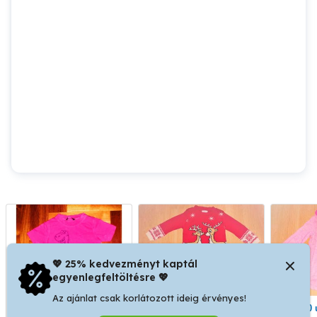
💖 25% kedvezményt kaptál
egyenlegfeltöltésre 💖
Az ajánlat csak korlátozott ideig érvényes!
74/80 George cuki dínós
104 újszerű cuki
104/110 újszerű 1.kézből