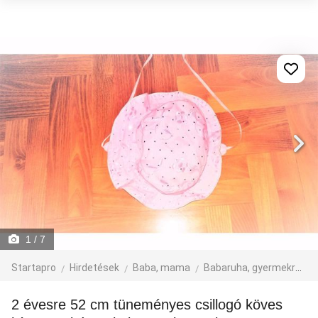
1
/ 7
Startapro
Hirdetések
Baba, mama
Babaruha, gyermekruha
2 évesre 52 cm tüneményes csillogó köves