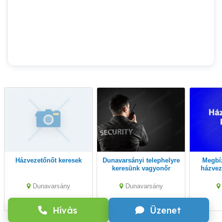
Házvezetőnőt keresek
Dunavarsányi telephelyre
Megbízható, igényes
keresünk vagyonőr
házvez
kollégákat
nagymér
rends
Dunavarsány
Dunavarsány
Hívás
Üzenet