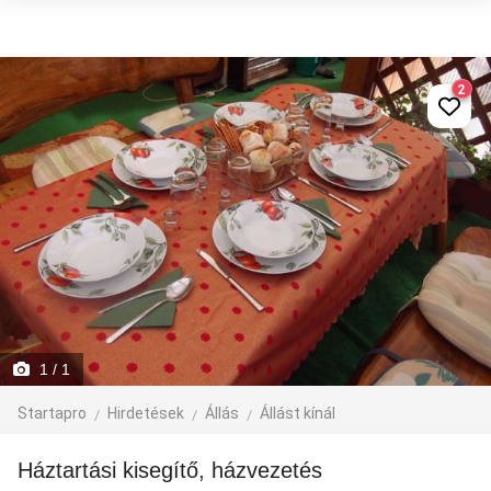
2
1
/ 1
Startapro
Hirdetések
Állás
Állást kínál
Háztartási kisegítő, házvezetés