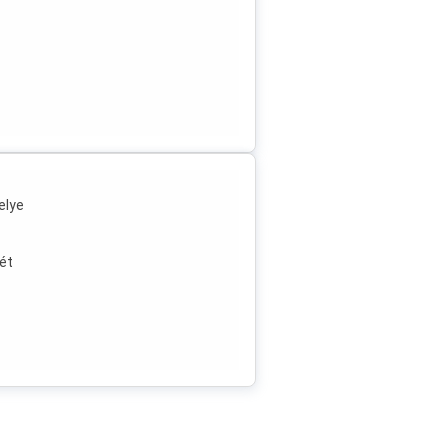
elye
sét