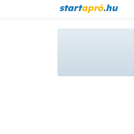
start
apró
.hu