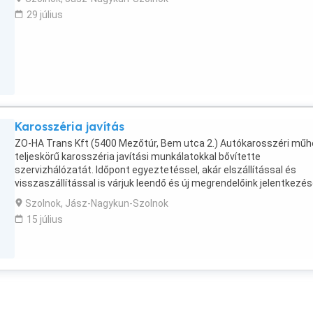
29 július
Karosszéria javítás
ZO-HA Trans Kft (5400 Mezőtúr, Bem utca 2.) Autókarosszéri műh
teljeskörű karosszéria javítási munkálatokkal bővítette
szervizhálózatát. Időpont egyeztetéssel, akár elszállítással és
visszaszállítással is várjuk leendő és új megrendelőink jelentkezé
apróbb javításokra is. időpont egyeztetés telefonon:
Szolnok, Jász-Nagykun-Szolnok
15 július