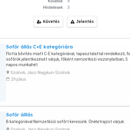
Követők
9
Hirdetések
3
Követés
Jelentés
Sofőr állás C+E kategóriára
Flotta bővítés miatt C-E kategóriával, tapasztalattal rendelkező, fi
sofőrök jelentkezését várjuk, főként nemzetközi viszonylatban, 5
napos munkahét
Szolnok, Jász-Nagykun-Szolnok
29 július
Sofőr álllás
B kategóriával Nemzetközi sofőrt keresünk. Önéletrajzot várjuk:
Szolnok, Jász-Nagykun-Szolnok