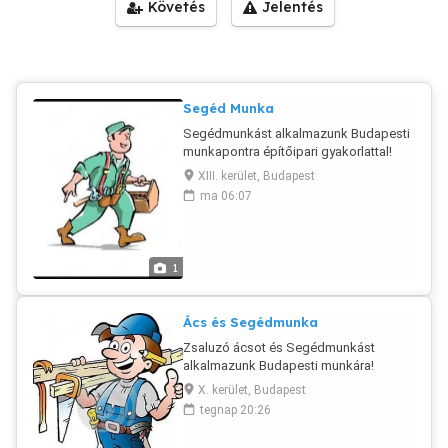
Követés
Jelentés
Segéd Munka
Segédmunkást alkalmazunk Budapesti
munkapontra építőipari gyakorlattal!
Hosszútávú munka! Szükség esetén
XIII. kerület, Budapest
szállás biztosítva! Tel: 06706067716
ma 06:07
1
Ács és Segédmunka
Zsaluzó ácsot és Segédmunkást
alkalmazunk Budapesti munkára!
Szükség esetén szállás biztosítva!
X. kerület, Budapest
Hosszútávú munka! Jelentkezni:
tegnap 20:26
06706067716