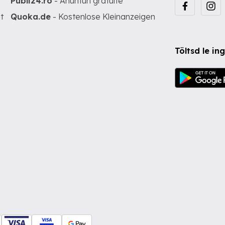
Publi24.ro
- Anunturi gratuite
t
Quoka.de
- Kostenlose Kleinanzeigen
Töltsd le i