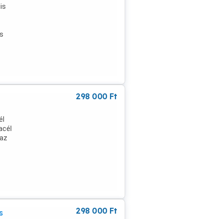
is
s
l
s
298 000
Ft
él
acél
 az
00
t!
298 000
Ft
s