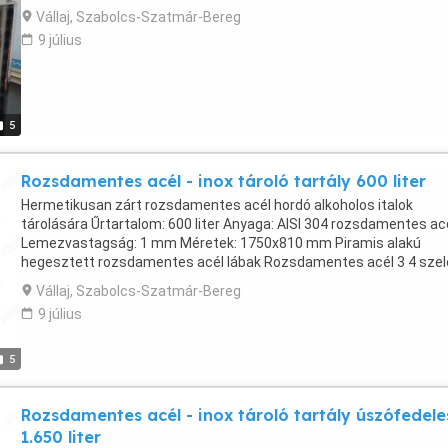
Vállaj, Szabolcs-Szatmár-Bereg
9 július
5
Rozsdamentes acél - inox tároló tartály 600 liter
Hermetikusan zárt rozsdamentes acél hordó alkoholos italok
tárolására Űrtartalom: 600 liter Anyaga: AISI 304 rozsdamentes ac
Lemezvastagság: 1 mm Méretek: 1750x810 mm Piramis alakú
hegesztett rozsdamentes acél lábak Rozsdamentes acél 3 4 szel
Fedővel felszerelve a tetején az adagoláshoz, élelmiszer-minőség
Vállaj, Szabolcs-Szatmár-Bereg
szilikon tömítéssel zárva DN 200 mm Felső ajak megerősítések
9 július
Rozettás kivitel Romániában készült!
5
Rozsdamentes acél - inox tároló tartály úszófedele
1.650 liter