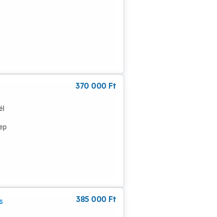
370 000
Ft
él
ep
ű
385 000
Ft
s