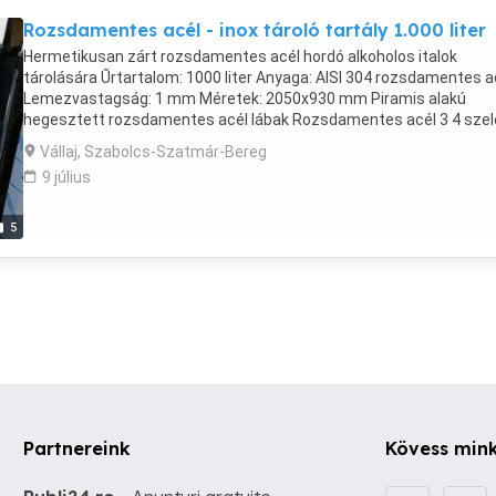
Rozsdamentes acél - inox tároló tartály 1.000 liter
Hermetikusan zárt rozsdamentes acél hordó alkoholos italok
tárolására Űrtartalom: 1000 liter Anyaga: AISI 304 rozsdamentes a
Lemezvastagság: 1 mm Méretek: 2050x930 mm Piramis alakú
hegesztett rozsdamentes acél lábak Rozsdamentes acél 3 4 szel
Fedővel felszerelve a tetején az adagoláshoz, élelmiszer-minőség
Vállaj, Szabolcs-Szatmár-Bereg
szilikon tömítéssel zárva DN 200 mm Felső ajak megerősítések
9 július
Rozettás kivitel Romániában készült!
5
Partnereink
Kövess min