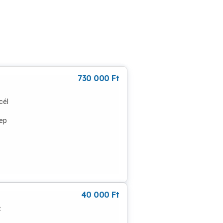
730 000
Ft
cél
ep
ején
N 200
40 000
Ft
t