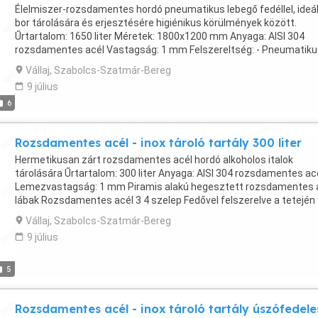
Élelmiszer-rozsdamentes hordó pneumatikus lebegő fedéllel, ideál
bor tárolására és erjesztésére higiénikus körülmények között.
Űrtartalom: 1650 liter Méretek: 1800x1200 mm Anyaga: AISI 304
rozsdamentes acél Vastagság: 1 mm Felszereltség: - Pneumatiku
úszófedél szivattyúval, szilikon tömítéssel, tömlővel és kétirányú
Vállaj, Szabolcs-Szatmár-Bereg
szeleppel - 3 4 rozsdamentes acél csaptelep - Rozsdamentes acé
9 július
leeresztő szelep 3 4 - Hegesztett rozsdamentes acél lábak -
6
Megerősítések a felső ajakon - Erősítések a tartály alján - Rozettá
kivitel Romániában készült!
Rozsdamentes acél - inox tároló tartály 300 liter
Hermetikusan zárt rozsdamentes acél hordó alkoholos italok
tárolására Űrtartalom: 300 liter Anyaga: AISI 304 rozsdamentes ac
Lemezvastagság: 1 mm Piramis alakú hegesztett rozsdamentes 
lábak Rozsdamentes acél 3 4 szelep Fedővel felszerelve a tetején
adagoláshoz, élelmiszer-minőségű szilikon tömítéssel zárva DN 2
Vállaj, Szabolcs-Szatmár-Bereg
mm Felső ajak megerősítések Rozettás kivitel Romániában készül
9 július
5
Rozsdamentes acél - inox tároló tartály úszófedele