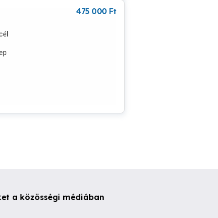
475 000
Ft
cél
ep
ű
ket a közösségi médiában