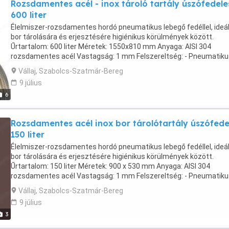
Rozsdamentes acél - inox tároló tartály úszófedele
600 liter
Élelmiszer-rozsdamentes hordó pneumatikus lebegő fedéllel, ideál
bor tárolására és erjesztésére higiénikus körülmények között.
Űrtartalom: 600 liter Méretek: 1550x810 mm Anyaga: AISI 304
rozsdamentes acél Vastagság: 1 mm Felszereltség: - Pneumatiku
úszófedél szivattyúval, szilikon tömítéssel, tömlővel és kétirányú
Vállaj, Szabolcs-Szatmár-Bereg
szeleppel - 3 4 rozsdamentes acél csaptelep - Hegesztett
9 július
rozsdamentes acél lábak - Megerősítések a felső ajakon - Rozett
6
kivitel Romániában készült!
Rozsdamentes acél inox bor tárolótartály úszófede
150 liter
Élelmiszer-rozsdamentes hordó pneumatikus lebegő fedéllel, ideál
bor tárolására és erjesztésére higiénikus körülmények között.
Űrtartalom: 150 liter Méretek: 900 x 530 mm Anyaga: AISI 304
rozsdamentes acél Vastagság: 1 mm Felszereltség: - Pneumatiku
úszófedél szivattyúval, szilikon tömítéssel, tömlővel és kétirányú
Vállaj, Szabolcs-Szatmár-Bereg
szeleppel - 1 2 rozsdamentes acél csaptelep - Hegesztett
9 július
rozsdamentes acél lábak - Megerősítések a felső ajakon - Rozett
3
kivitel Romániában készült!