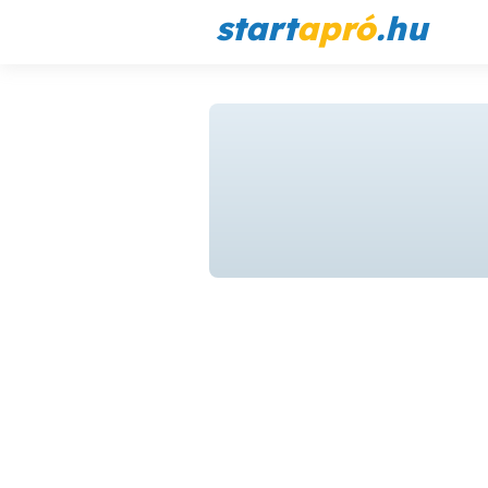
start
apró
.hu