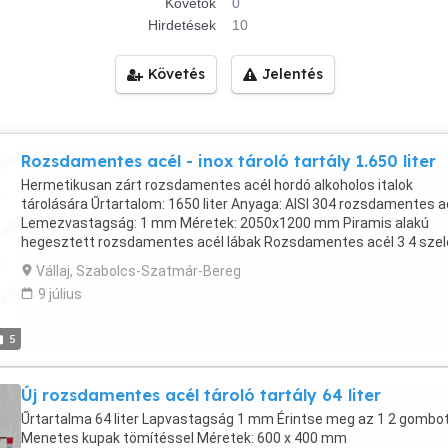
Követők
0
Hirdetések
10
Követés
Jelentés
Rozsdamentes acél - inox tároló tartály 1.650 liter
Hermetikusan zárt rozsdamentes acél hordó alkoholos italok
tárolására Űrtartalom: 1650 liter Anyaga: AISI 304 rozsdamentes a
Lemezvastagság: 1 mm Méretek: 2050x1200 mm Piramis alakú
hegesztett rozsdamentes acél lábak Rozsdamentes acél 3 4 szel
Rozsdamentes acél 3 4 leeresztő szelep Fedővel felszerelve a tet
Vállaj, Szabolcs-Szatmár-Bereg
az adagoláshoz, élelmiszer-minőségű szilikon tömítéssel zárva D
9 július
mm Felső ajak megerősítések Erősítések a tartály alján Rozettás
kivitel Romániában készült!
5
Új rozsdamentes acél tároló tartály 64 liter
Űrtartalma 64 liter Lapvastagság 1 mm Érintse meg az 1 2 gombo
Menetes kupak tömítéssel Méretek: 600 x 400 mm