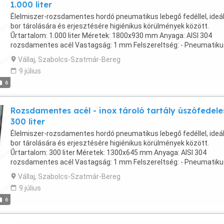
1.000 liter
Élelmiszer-rozsdamentes hordó pneumatikus lebegő fedéllel, ideál
bor tárolására és erjesztésére higiénikus körülmények között.
Űrtartalom: 1.000 liter Méretek: 1800x930 mm Anyaga: AISI 304
rozsdamentes acél Vastagság: 1 mm Felszereltség: - Pneumatiku
úszófedél szivattyúval, szilikon tömítéssel, tömlővel és kétirányú
Vállaj, Szabolcs-Szatmár-Bereg
szeleppel - 3 4 rozsdamentes acél csaptelep - Hegesztett
9 július
rozsdamentes acél lábak - Megerősítések a felső ajakon - Rozett
6
kivitel Romániában készült!
Rozsdamentes acél - inox tároló tartály úszófedele
300 liter
Élelmiszer-rozsdamentes hordó pneumatikus lebegő fedéllel, ideál
bor tárolására és erjesztésére higiénikus körülmények között.
Űrtartalom: 300 liter Méretek: 1300x645 mm Anyaga: AISI 304
rozsdamentes acél Vastagság: 1 mm Felszereltség: - Pneumatiku
úszófedél szivattyúval, szilikon tömítéssel, tömlővel és kétirányú
Vállaj, Szabolcs-Szatmár-Bereg
szeleppel - 3 4 rozsdamentes acél csaptelep - Hegesztett
9 július
rozsdamentes acél lábak - Megerősítések a felső ajakon - Rozett
6
kivitel Romániában készült!