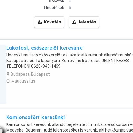
Követők
6
Hirdetések
5
Követés
Jelentés
Lakatost, csőszerelőt keresünk!
Hegeszteni tudó csőszerelőt és lakatost keresünk állandó munká
Budapestre és Tatabányára. Korrekt heti bérezés JELENTKEZÉS
TELEFONON! 0620/945-1469.
Budapest, Budapest
4 augusztus
Kamionsofőrt keresünk!
Kamionsofőrt keresünk állandó bej elentett munkára elsősorban P
Megyébe. Beugrani tudó jelentkezőket is várunk, aki hétköznap va