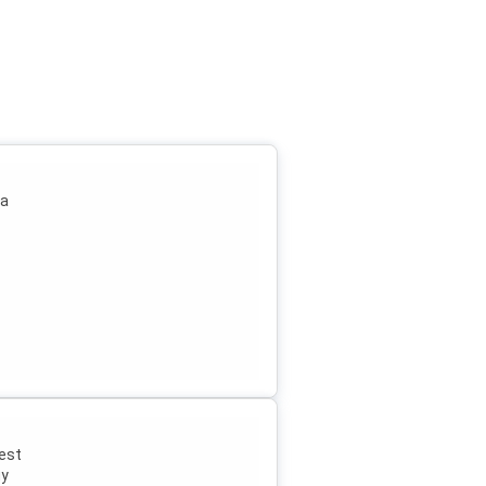
ra
est
gy