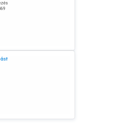
ezés
469
kást