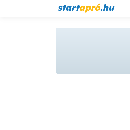
start
apró
.hu