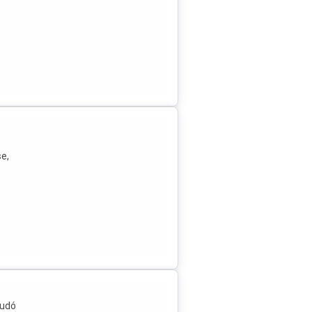
se,
tudó