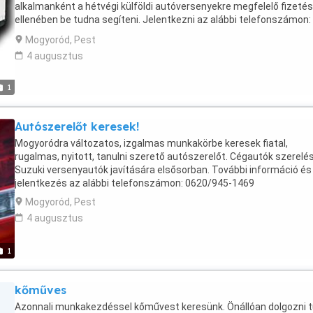
alkalmanként a hétvégi külföldi autóversenyekre megfelelő fizetés
ellenében be tudna segíteni. Jelentkezni az alábbi telefonszámon:
0620-945-1469
Mogyoród, Pest
4 augusztus
1
Autószerelőt keresek!
Mogyoródra változatos, izgalmas munkakörbe keresek fiatal,
rugalmas, nyitott, tanulni szerető autószerelőt. Cégautók szerelé
Suzuki versenyautók javítására elsősorban. További információ és
jelentkezés az alábbi telefonszámon: 0620/945-1469
Mogyoród, Pest
4 augusztus
1
kőműves
Azonnali munkakezdéssel kőművest keresünk. Önállóan dolgozni 