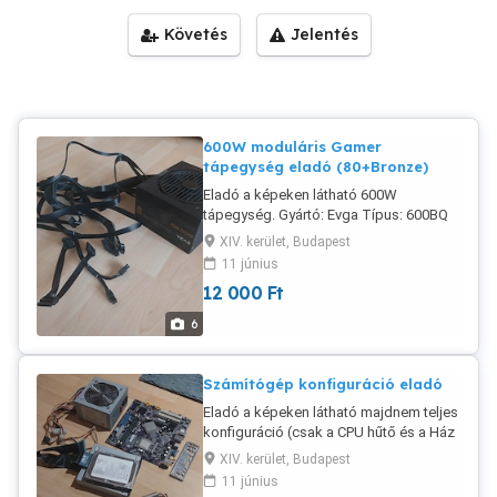
Követés
Jelentés
600W moduláris Gamer
tápegység eladó (80+Bronze)
Eladó a képeken látható 600W
tápegység. Gyártó: Evga Típus: 600BQ
Hatásfok: 80+Bronze Teljesítmény:
XIV. kerület, Budapest
600W Venti: 12cm Fix csatlakozók: 20+4
11 június
pines alplapi csatlakozó 4+4 pines CPU
12 000
Ft
csatlakozó Moduláris csatlakozók
(kábelenként): - 2 db 6+2 VGA
6
csatlakozó - 3 db SATA csatlakozó - 3
db SATA csatlakozó - 3 db Molex
csatlakozó
Számítógép konfiguráció eladó
Eladó a képeken látható majdnem teljes
konfiguráció (csak a CPU hűtő és a Ház
hiányzik). Alaplap: Evga CPU: Intel C2D
XIV. kerület, Budapest
6420 RAM: 1 GB HDD: 200GB Dvdrw
11 június
Tápegység: 400W Igény esetén a képen