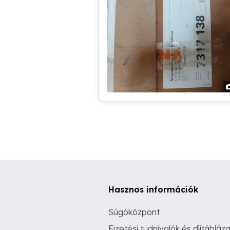
Hasznos információk
Súgóközpont
Fizetési tudnivalók és díjtábláza