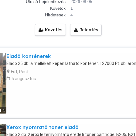
Utolsó bejelentkezés
2026.08.05
Követők
1
Hirdetések
4
Követés
Jelentés
Eladó konténerek
Eladó 25 db. a mellékelt képen látható konténer, 127000 Ft. db. áron
Fót, Pest
5 augusztus
1
Xerox nyomtató toner eladó
Eladó 2 db. Xerox lézernyomtató eredeti toner cartridge, B205, B21