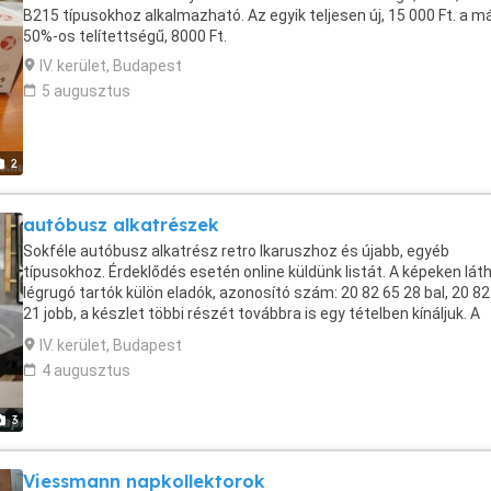
B215 típusokhoz alkalmazható. Az egyik teljesen új, 15 000 Ft. a m
50%-os telítettségű, 8000 Ft.
IV. kerület, Budapest
5 augusztus
2
autóbusz alkatrészek
Sokféle autóbusz alkatrész retro Ikaruszhoz és újabb, egyéb
típusokhoz. Érdeklődés esetén online küldünk listát. A képeken lát
légrugó tartók külön eladók, azonosító szám: 20 82 65 28 bal, 20 82
21 jobb, a készlet többi részét továbbra is egy tételben kínáljuk. A
megadott ár nem a teljes készletre vonatkozik.
IV. kerület, Budapest
4 augusztus
3
Viessmann napkollektorok