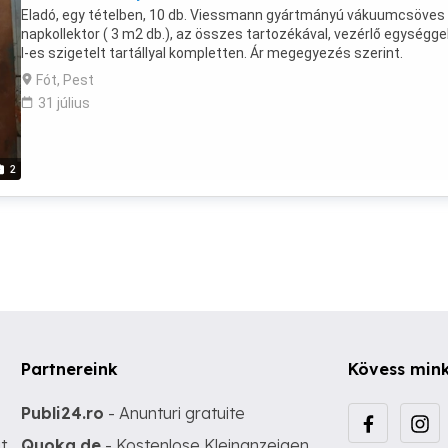
Eladó, egy tételben, 10 db. Viessmann gyártmányú vákuumcsöves
napkollektor ( 3 m2 db.), az összes tartozékával, vezérlő egységge
l-es szigetelt tartállyal kompletten. Ár megegyezés szerint.
Fót, Pest
31 július
2
Partnereink
Kövess min
Publi24.ro
- Anunturi gratuite
t
Quoka.de
- Kostenlose Kleinanzeigen