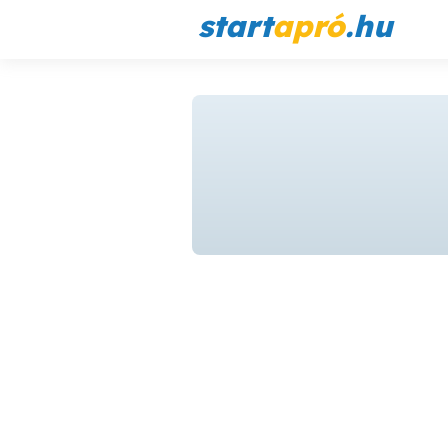
start
apró
.hu