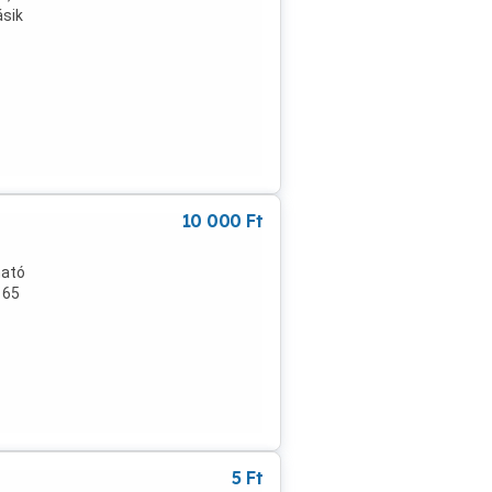
ásik
10 000
Ft
ható
 65
5
Ft