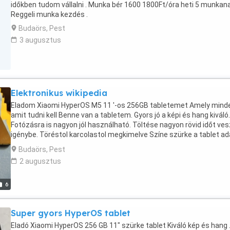
időkben tudom vállalni . Munka bér 1600 1800Ft/óra heti 5 munkan
Reggeli munka kezdés .
Budaörs, Pest
3 augusztus
Elektronikus wikipedia
Eladom Xiaomi HyperOS M5 11 '-os 256GB tabletemet Amely mind
amit tudni kell Benne van a tabletem. Gyors jó a képi és hang kiváló.
Fotózásra is nagyon jól használható. Töltése nagyon rövid időt ves
igénybe. Töréstol karcolastol megkimelve Színe szürke a tablet ad
töröltem. Kérek minden érdeklődőt..Arra hogy a leírtakat. Vegye
Budaörs, Pest
figyelembe amely . A termék átadására vonatkozik. Részemről a
2 augusztus
személyes adas- ,- vételt . Kívánom érvényesíteni. Azokat kérem e
sorban. Akik Budapest Budaörs Törökbálint területén élnek. Mert íg
személyes találkozás egyszerű.
6
Super gyors HyperOS tablet
Eladó Xiaomi HyperOS 256 GB 11" szürke tablet Kiváló kép és hang 