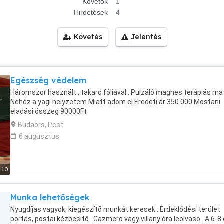
Követők
1
Hirdetések
4
Követés
Jelentés
Egészség védelem
Háromszor használt , takaró fóliával . Pulzáló magnes terápiás ma
Nehéz a yagi helyzetem Miatt adom el Eredeti ár 350.000 Mostani
eladási összeg 90000Ft
Budaörs, Pest
6 augusztus
10
Munka lehetőségek
Nyugdíjas vagyok, kiegészítő munkát keresek . Érdeklődési terület
portás, postai kézbesítő . Gazmero vagy villany óra leolvaso . A 6-8