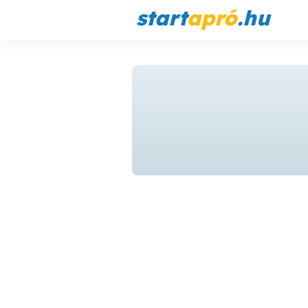
start
apró
.hu