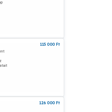
ap
115 000
Ft
ent
z
atait
lső
y a
126 000
Ft
.