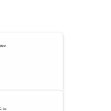
trac.
 órás