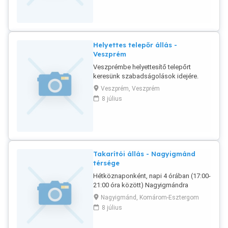
Helyettes telepőr állás -
Veszprém
Veszprémbe helyettesítő telepőrt
keresünk szabadságolások idejére.
Jelentkezni fényképes önéletrajzzal
Veszprém, Veszprém
lehetséges.
8 július
Takarítói állás - Nagyigmánd
térsége
Hétköznaponként, napi 4 órában (17:00-
21:00 óra között) Nagyigmándra
takarítónőt keresünk azonnali
Nagyigmánd, Komárom-Esztergom
kezdéssel. Jelentkezni fényképes
8 július
önéletrajzzal lehetséges.