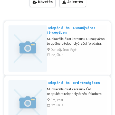
Követés
Jelentés
Telepőr állás - Dunaújváros
térségében
Munkavállalókat keresünk Dunaújváros
településre telephelyőrzési feladatra.
Jelentkezni fényképes önéletrajzzal
Dunaújváros, Fejér
lehetséges.
22 július
Telepőr állás - Érd térségében
Munkavállalókat keresünk Érd
településre telephely őrzési feladatra,
induló építkezési terület őrzésére.
Érd, Pest
Vagyonőri végzettség szükséges.
22 július
Jelentkezni fényképes önéletrajzzal
lehetséges.