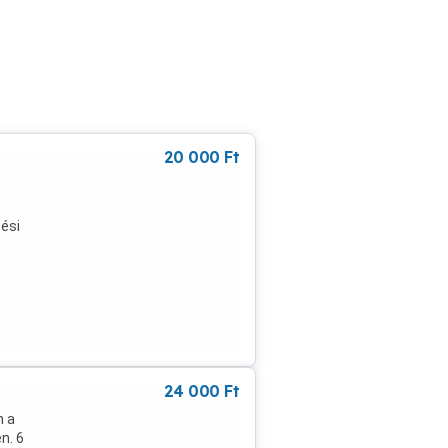
20 000
Ft
tési
24 000
Ft
n a
n. 6