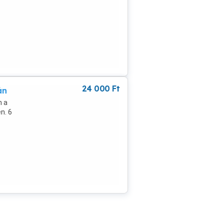
u
24 000
Ft
án
n a
n. 6
u