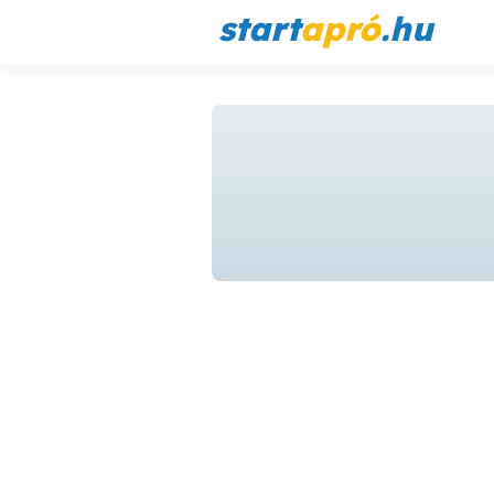
start
apró
.hu