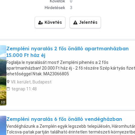
Követők
0
Hirdetések
3
Követés
Jelentés
Zempléni nyaralás 2 fős önálló apartmanházban
15.000 Ft ház éj
Foglalja le nyaralását most! Zempléni pihenés a 2 fős
apartmanházban! 20.000 Ft ház éj - 2 fő részére Szép kártyás fize
lehetőséggel Ntak: MA23066805
VII. kerület, Budapest
tegnap 11:48
10
Zempléni nyaralás 6 fős önálló vendégházban
Vendégházunk a Zemplén egyik legszebb településén, Háromhutá
Tolcsva-patak partján található érintetlen természeti környezetbe