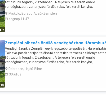
főt tudunk fogadni, 2 szobában . A teljesen felszerelt önálló
vendégházban, zuhanyzós fürdőszoba, felszerelt konyha,
bográcsozási lehetőség, ingyenes WiFi. https: babukavendeghaz.h
Miskolc, Borsod-Abaúj-Zemplén
Szép kártyás fizetési lehetőséggel Ntak: MA23066805
tegnap 11:47
9
Zempléni pihenés önálló vendégházban Háromhut
Vendégházunk a Zemplén egyik legszebb településén, Háromhutá
Tolcsva-patak partján található érintetlen természeti környezetbe
főt tudunk fogadni, 2 szobában . A teljesen felszerelt önálló
vendégházban, zuhanyzós fürdőszoba, felszerelt konyha,
bográcsozási lehetőség, ingyenes WiFi. https: babukavendeghaz.h
Debrecen, Hajdú-Bihar
Szép kártyás fizetési lehetőséggel Ntak: MA23066805
30 július
10