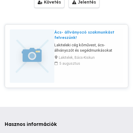
Követés
Jelentés
Ács- állványozó szakmunkást
felveszünk!
Lakiteleki cég kőművest, ács-
állványozót és segédmunkásokat
keres, Lakitelek-Tiszakécske-
Lakitelek, Bács-Kiskun
Kecskemét környéki munkákra!
5 augusztus
Hasznos információk