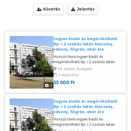
Követés
Jelentés
Ingyen kiadó és megörökölhető
Bp.-i 2 szobás lakás Alacsony,
vékony, filigrán, akár ére
Hosszú távra ingyen kiadó és
megörökölhető Bp.-i 2 szobás lakás
Alacsony, vékony, filigrán, akár érettebb
XX. kerület, Budapest
Barátnőmnek. Budapesti, 58 éves,
6 augusztus
180cm, 90kg, szívbeteg, átlagos
35 000
Ft
testalkatú, nemdohányzó, egyedülálló
1
férfi vagyok. 06707249013
Ingyen kiadó és megörökölhető
Bp.-i 2 szobás lakás Alacsony,
vékony, filigrán, akár ére
Hosszú távra ingyen kiadó és
megörökölhető Bp.-i 2 szobás lakás
Alacsony, vékon, filigrán, akár érettebb