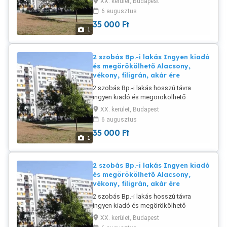
XX. kerület, Budapest
Barátnőmnek. Budapesti, 58 éves,
6 augusztus
180cm, 90kg, szívbeteg, átlagos
35 000
Ft
testalkatú, nemdohányzó, egyedülálló
1
férfi vagyok. 06707249013
2 szobás Bp.-i lakás Ingyen kiadó
és megörökölhető Alacsony,
vékony, filigrán, akár ére
2 szobás Bp.-i lakás hosszú távra
ingyen kiadó és megörökölhető
Alacsony, vékony, filigrán, akár érettebb
XX. kerület, Budapest
Barátnőmnek. Budapesti, 58 éves,
6 augusztus
180cm, 90kg, szívbeteg, átlagos
35 000
Ft
testalkatú, nemdohányzó, egyedülálló
1
férfi vagyok. 06707249013
2 szobás Bp.-i lakás Ingyen kiadó
és megörökölhető Alacsony,
vékony, filigrán, akár ére
2 szobás Bp.-i lakás hosszú távra
ingyen kiadó és megörökölhető
Alacsony, vékony, filigrán, akár érettebb
XX. kerület, Budapest
Barátnőmnek. Budapesti, 58 éves,