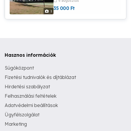
6 augusztus
180cm, 90kg, szívbeteg, átlagos
35 000
Ft
testalkatú, nemdohányzó, egyedülálló
1
férfi vagyok. 06707249013
Hasznos információk
Súgóközpont
Fizetési tudnivalók és díjtáblázat
Hirdetési szabályzat
Felhasználási feltételek
Adatvédelmi beállítások
Ügyfélszolgálat
Marketing