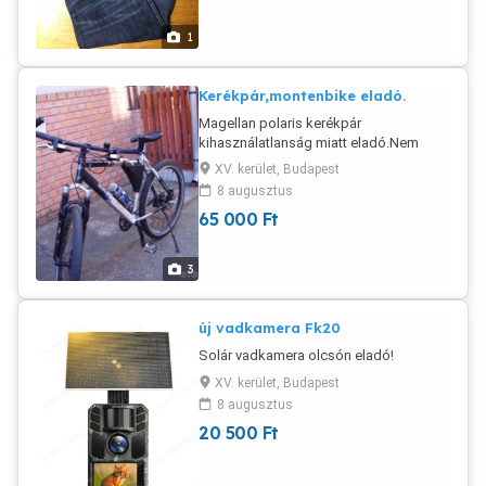
1
Kerékpár,montenbike eladó.
Magellan polaris kerékpár
kihasználatlanság miatt eladó.Nem
postázom,nem cserélem másra csak
XV. kerület, Budapest
forintra.
8 augusztus
65 000
Ft
3
új vadkamera Fk20
Solár vadkamera olcsón eladó!
XV. kerület, Budapest
8 augusztus
20 500
Ft