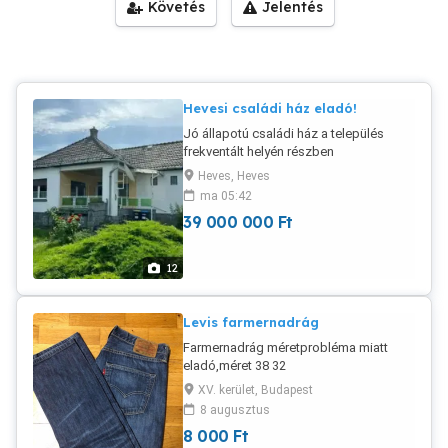
Követés
Jelentés
Hevesi családi ház eladó!
Jó állapotú családi ház a település
frekventált helyén részben
bútorozottan,beköltözhetően
Heves, Heves
eladó.Nagy kert révén konyhakert is
ma 05:42
kialakítható,ásott és fúrt kút,garázs
39 000 000
Ft
Bevásárló közvetlen
közelébe,buszpályaudvar pár perc
gyalog.Mátra és a Tisza-tó közelsége
12
teszi még vonzóbbá a dinamikusan
fejlődő települést.
Levis farmernadrág
Farmernadrág méretprobléma miatt
eladó,méret 38 32
XV. kerület, Budapest
8 augusztus
8 000
Ft