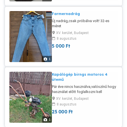
Farmernadrág
Új nadrág,csak próbálva volt! 32-es
méret
XV. kerület, Budapest
8 augusztus
5 000
Ft
1
Kapálógép birngs motoros 4
ütemű
Pár éve nincs használva,valószínű hogy
használat előtt foglalkozni kell
vele.Budapest 15. kerületből elvihető.
XV. kerület, Budapest
8 augusztus
25 000
Ft
1