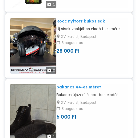
1
Rocc nyitott bukósisak
Új sisak zsákjában eladó.L-es méret
XV. kerület, Budapest
8 augusztus
28 000
Ft
2
bakancs 44-es méret
Bakancs újszerű állapotban eladó!
XV. kerület, Budapest
8 augusztus
6 000
Ft
1