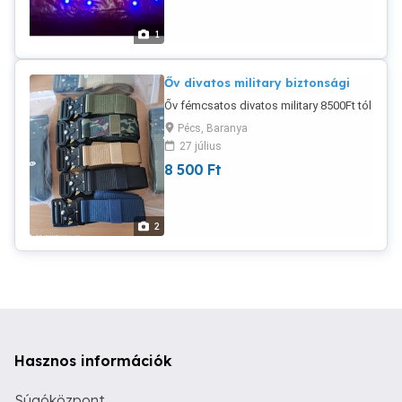
1
Őv divatos military biztonsági
Őv fémcsatos divatos military 8500Ft tól
Pécs, Baranya
27 július
8 500
Ft
2
Hasznos információk
Súgóközpont