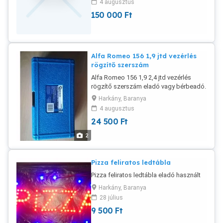
4 augusztus
kiskönyv, féregtelenités, kiskönyv
150 000
Ft
költsége 20000.-Ft fehér, zsemle,
fekete,feket nyakkendős kutyusok ,
többségében fiúk. Törzskönyv nélkül.
Komoly vevők érdeklödjenek csak.
Fotókat vibrre vagy emilre tudok küldeni
Alfa Romeo 156 1,9 jtd vezérlés
rögzítő szerszám
Alfa Romeo 156 1,9 2,4 jtd vezérlés
rögzítő szerszám eladó vagy bérbeadó.
2500Ft /nap kaucióval. .
Harkány, Baranya
4 augusztus
24 500
Ft
2
Pizza feliratos ledtábla
Pizza feliratos ledtábla eladó használt
Harkány, Baranya
28 július
9 500
Ft