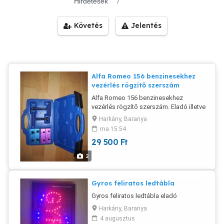
Hirdetések
7
Követés
Jelentés
Alfa Romeo 156 benzinesekhez
vezérlés rögzítő szerszám
Alfa Romeo 156 benzinesekhez
vezérlés rögzítő szerszám. Eladó illetve
bérbe vehető. 2500Ft /nap kaucióval.
Harkány, Baranya
ma 15:54
29 500
Ft
2
Gyros feliratos ledtábla
Gyros feliratos ledtábla eladó
Harkány, Baranya
4 augusztus