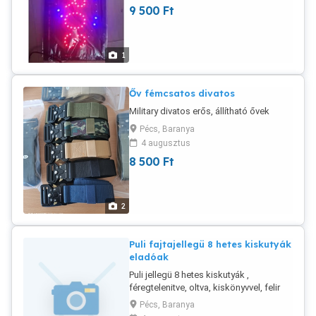
9 500
Ft
1
Őv fémcsatos divatos
Military divatos erős, állítható ővek
Pécs, Baranya
4 augusztus
8 500
Ft
2
Puli fajtajellegü 8 hetes kiskutyák
eladóak
Puli jellegü 8 hetes kiskutyák ,
féregtelenitve, oltva, kiskönyvvel, felir
azonósitóval azzonnal vihetőek.
Pécs, Baranya
Állatbarát gazdikat várunk. Oltás,